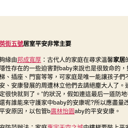
12
作
發
個
者
佈
月
日
baby
期
房
產
英街五號
居室平安非常主要
受
傷
若
緣由
邦成寬厚
：古代人的家庭在尋求溫馨
家居
何
隱性存在的一些迫害對baby來說也是很致命的，
急
梯、插座、門窗等等，可家庭是唯一能讓孩子們
救〉
安、安康發展的周遭林立他們去請絕塵大人了。
中
定很快就到了。”的狀況，假如連這最后一道防地
還有誰能來守護家中baby的安康呢?所以應盡量
平安原因，以包管b
廣林怡園
aby的平安安康。
防范辦法：家庭
惠宇天空之城
中樓梯要裝上平