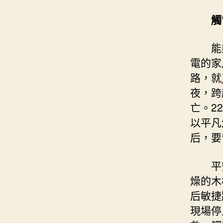
觸
能夠緣
電的家
路，就
夜，跨
亡。2
以平凡
后，要
平安防
燥的木
后敏捷
現場停