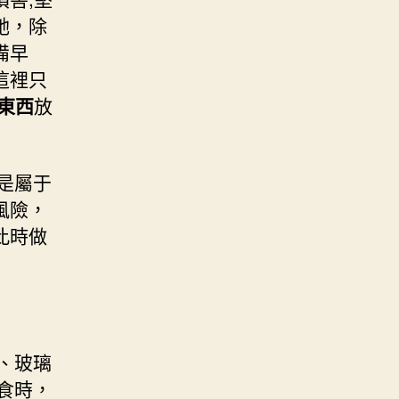
她，除
備早
這裡只
東西
放
是屬于
風險，
此時做
、玻璃
食時，