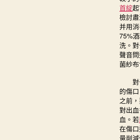
首綻
起
檢討肅
并用消
75%
洗。對
聲音問
菌紗布
對于
的傷口
之前，
對出血
血。若
在傷口
量削減