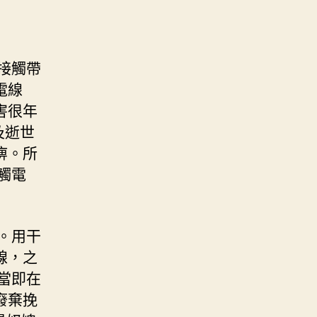
接觸帶
電線
害很年
及逝世
痹。所
觸電
。用干
線，之
當即在
廢棄挽