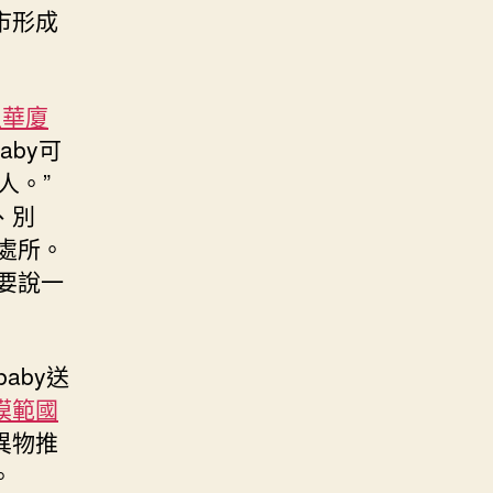
市形成
里華廈
aby可
人。”
、別
的處所。
要說一
aby送
模範國
異物推
。