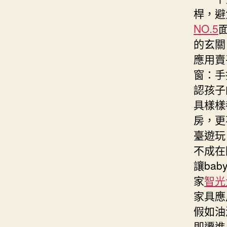
桿，避
NO.5
的玄關
應用賣
窗：手
認孩子
具樣樣
房，更
臺遊玩
不成在
讓ba
家
智光
家具應
假如油
即遷進