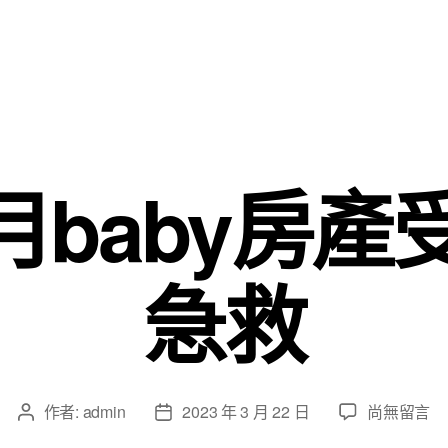
個月baby房
急救
在
作者:
admin
2023 年 3 月 22 日
尚無留言
文
文
〈9-
章
章