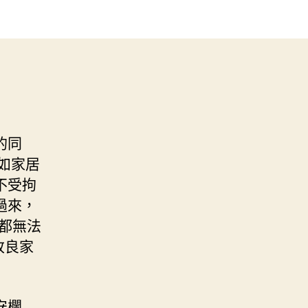
的同
如家居
不受拘
過來，
都無法
改良家
安欄