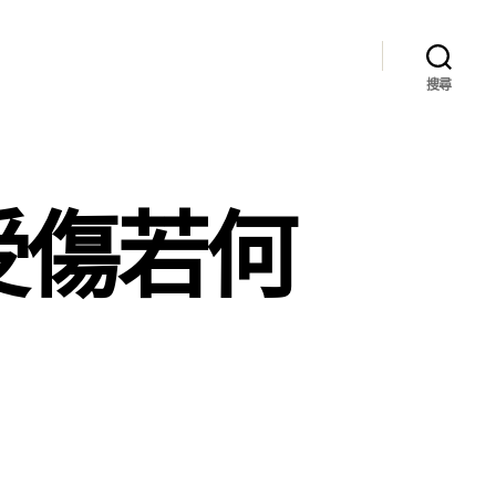
搜尋
產受傷若何