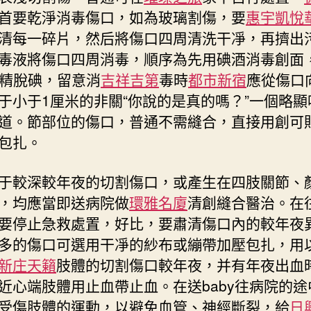
首要乾淨消毒傷口，如為玻璃割傷，要
惠宇凱悅
清每一碎片，然后將傷口四周清洗干凈，再擠出
毒液將傷口四周消毒，順序為先用碘酒消毒創面
酒精脫碘，留意消
吉祥吉第
毒時
都市新宿
應從傷口
于小于1厘米的非關“你說的是真的嗎？”一個略顯
道。節部位的傷口，普通不需縫合，直接用創可
包扎。
較深較年夜的切割傷口，或產生在四肢關節、
，均應當即送病院做
環雅名廈
清創縫合醫治。在
要停止急救處置，好比，要肅清傷口內的較年夜
多的傷口可選用干凈的紗布或繃帶加壓包扎，用
新庄天籟
肢體的切割傷口較年夜，并有年夜出血
近心端肢體用止血帶止血。在送baby往病院的途
受傷肢體的運動，以避免血管、神經斷裂，給
日