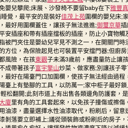
免嬰兒攀爬;床展、沙發椅不要留baby在下
雅豐
面睡覺，最平安的是裝好
佳茂上苑
圍欄的嬰兒床;
，最好用圍欄蓋住，讓孩子無法進進;
御璽京華
插
平安插座和帶有插座擋板的插座，防止小寶物觸及
指被門夾住是嬰幼兒罕見不測之一，在開關門時
的方位，為保險起見也可裝置平安擋門器;但廚房
都風險，在孩
東觀
子未滿3歲前，應盡量防止讓
不成帶著孩子
富宇擎山
炒菜、做家務;別讓孩子零
，最好在陽臺門口加圍欄，使孩子無法經由過程
陽臺上有墊腳的工具，以防萬一;家中柜子最好鎖
by輕松翻開;此刻市道上有出售各類邊角防護套，
大廈
里有角的工具套起來，以免孩子撞傷或擦傷
用油漆，盡量選擇水性油漆取代，粉刷后，留意
漆剝落要立即補上;議從頭裝飾或粉刷后的房子，
，透風愈久愈好，讓揮發性物資濃度下降以減緩損