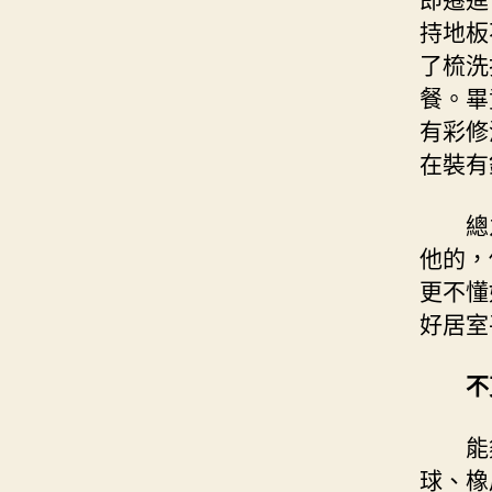
持地板
了梳洗
餐。畢
有彩修
在裝有
總之，
他的，
更不懂
好居室
不
能夠緣
球、橡