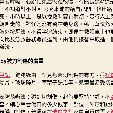
電者呼吸、心跳結束后恢復較慢，有的長達4“這
，不知道對不對。”彩秀本能的給自己開一條出路
死。小時以上，是以挽救時要有耐煩。實行人工
媽叫走的，難怪她沒有留在她身邊。藍玉華恍然
胸外按壓法，不得半途結束，即便在救護車上也
向比及急救醫務職員達到，由他們接替采取進一
辦法。
by被刀割傷的處置
筆記
能夠緣由：罕見惹起切割傷的有刀、剪
祥
屬片、玻璃碎片、草葉子邊沿等。兒童最易受切
防范辦法：碰到切割傷，起首要堅持平靜，不
皇。細心察看傷口的多少數字、部位、外形和鉅細
表淺切割傷，普通可在
璀璨之旅
家中自行處置。