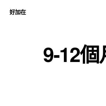
好加在
9-12