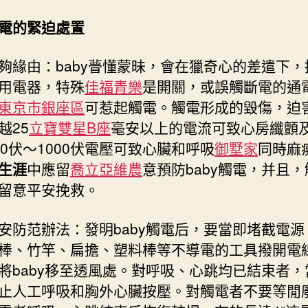
電的緊迫處置
由：baby瞢懂蒙昧，會在獵奇心的差遣下，
用電器，特殊
佳福青樂
是開關，或誤觸斷電的通
東京市銀座區
可惹起觸電。觸電形成的毀傷，迫
越25
立寶雙星B座
毫安以上的電流可致心房纖顫
20伏～1000伏電壓可致心臟和呼吸
御墅家
同時麻
生涯
中應留
喬立亞維農
意預防baby觸電，并且，
留意平安挽救。
范辦法：發明baby觸電后，要當即堵截電源
棒、竹竿、扁擔、塑料棒等不導電的工具撥開電
將baby移至透風處。對呼吸、心跳均已結束者，
止人工呼吸和胸外心臟按壓。對觸電者不要等閒