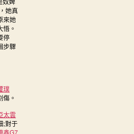
是奴婢
，她真
原來她
大悟。
要停
個步驟
璽璞
割傷。
亞太雲
;對于
德鑫G7