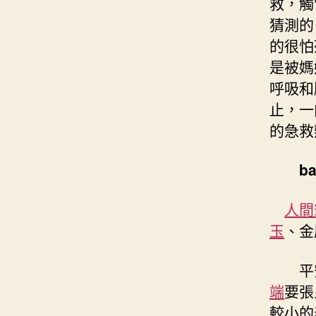
救，觸
猜測的
的很怕
是被媽
呼吸和
止，一
的急救
ba
人間
玉
、金
平安
端
要張
較小的