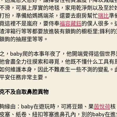
不滑，可展上厚實的地毯，家用乾淨劑以及至於
打扮，準備給媽媽端茶，還要去廚房幫忙
瑞比
準
竟這裡不是嵐府，要侍奉
福容藏鈺
的僕人很多。
渣滓箱行等等都要放進裝有鎖鉤的櫥柜里;鋒利的
鎖鉤的抽屜里等等。
baby爬的本事年夜了，他開端覺得這個世界
他會盡全力往摸索和尋覓，他既不懂什么工具有
如何維護本身，因此不難產生一些不測的變亂。
平安任務非常主要。
克不及自取鼻腔異物
由：baby在遊玩時，可將豆類、果
茵悅荷
核
皮塞、紙卷、紐扣等塞進鼻孔內，別的baby在進