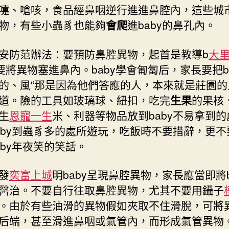
嚏、嗆咳，食品經鼻咽逆行進進鼻腔內，這些城
物，有些小蟲豸也能夠
會爬
進baby的鼻孔內。
防范辦法：要預防鼻腔異物，起首是教導b
大
不要將異物塞進鼻內。baby學會匍匐后，家長要把b
的、風“那是因為他們答應的人，本來就是莊園的
道。險的工具如玻璃球、紐扣，吃完
生果
的果核
生
恩寵一生
米、利器等物品放到baby不易拿到
aby到蟲豸多的處所遊玩，吃飯時不要措辭，更不
aby年夜笑的笑話。
發
奕富上城
明baby呈現鼻腔異物，家長應當即將b
醫治。不要自行往取鼻腔異物，尤其不要用鑷子
。由於有些油滑的異物假如夾取不住滑脫，可將
后端，甚至滑進鼻咽或氣管內，而形成氣管異物