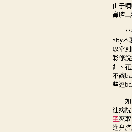
由于噴
鼻腔異
平安
aby
以拿到
彩修說
針、花
不讓b
些逗b
如
往病院
宅
夾取
進鼻腔