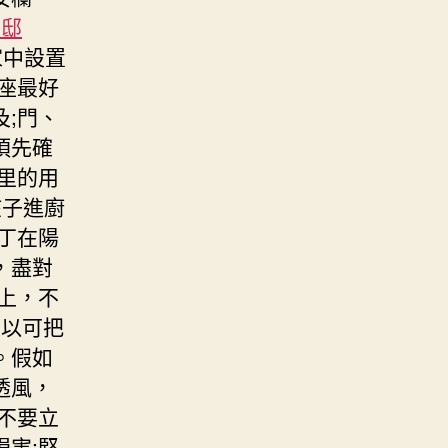
真邸
家中設置
座最好
;門、
須先確
里的用
孩子進廚
丁在陽
，盡對
上，不
是以可把
。假如
透風，
不要立
害;堅