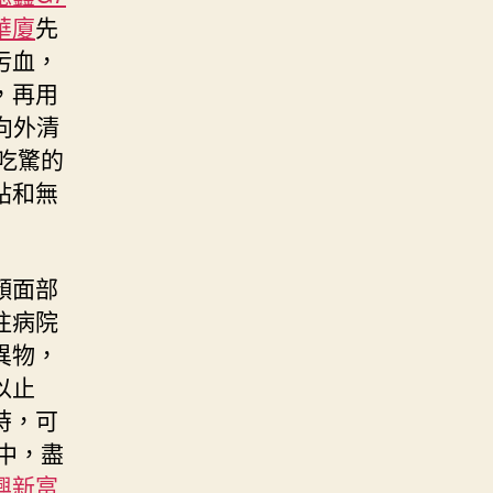
華廈
先
污血，
，再用
向外清
吃驚的
貼和無
顏面部
往病院
異物，
以止
時，可
中，盡
興新富