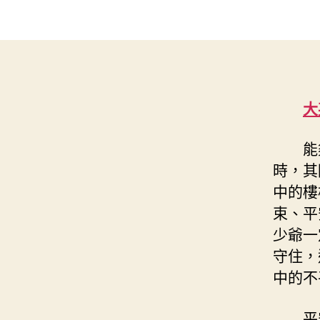
大
能夠
時，其
中的樓
束、平
少爺一
守住，
中的不
平安