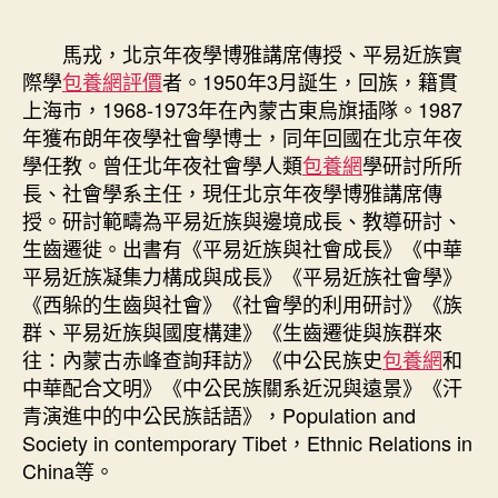
馬戎，北京年夜學博雅講席傳授、平易近族實
際學
包養網評價
者。1950年3月誕生，回族，籍貫
上海市，1968-1973年在內蒙古東烏旗插隊。1987
年獲布朗年夜學社會學博士，同年回國在北京年夜
學任教。曾任北年夜社會學人類
包養網
學研討所所
長、社會學系主任，現任北京年夜學博雅講席傳
授。研討範疇為平易近族與邊境成長、教導研討、
生齒遷徙。出書有《平易近族與社會成長》《中華
平易近族凝集力構成與成長》《平易近族社會學》
《西躲的生齒與社會》《社會學的利用研討》《族
群、平易近族與國度構建》《生齒遷徙與族群來
往：內蒙古赤峰查詢拜訪》《中公民族史
包養網
和
中華配合文明》《中公民族關系近況與遠景》《汗
青演進中的中公民族話語》，Population and
Society in contemporary Tibet，Ethnic Relations in
China等。