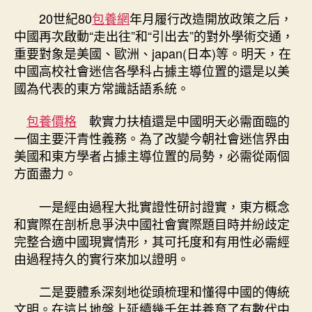
20世紀80
包養網
年月履行改造開放政策之后，
中國再次啟動“走出往”和“引出去”的對外學術交通，
重要對象是美國、歐洲、japan(日本)等。明天，在
中國高校社會迷信各學科占據主導位置的還是以美
國為代表的東方常識話語系統。
包養價格
軟實力扶植還是中國明天必需面臨的
一個主要汗青性義務。為了改變今朝社會迷信界由
美國和東方學者占據主導位置的局勢，必需從兩個
方面盡力。
一是經由過程大批實證性研討證實，東方概念
和實際在剖析息爭決中國社會實際題目時并紛歧定
完整合適中國現實情形，其可托度和有用性必需經
由過程持久的實行來加以證明。
二是要體系深刻地從頭梳理和懂得中國的傳統
文明。在這片地盤上延續幾千年并養育了有數代中