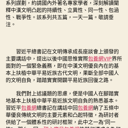
系列謀劃，約請國內外著名專家學者，深刻解讀闡
華
釋中漢文明凸起的持續性、立異性、同一性、包涵
平
性、戰爭性。該系列共五篇，一天一篇。敬請垂
易
注。
近
族
現
代
文
習近平總書記在文明傳承成長座談會上頒發的
明
主要講話中，提出以後中國思惟實際
包養網VIP
界所
有
面對的一個緊急義務，即在中漢文明優良內在的基
何
本上扶植中華平易近族古代文明，果斷全部中國人
啟
的文明自負，踏踏實實開闢平易近族回復之路。
示？〉
中
我們對上述議題的思慮，便是中國人在腳踏實
地基本上扶植中華平易近族文明自負的熟悉基本。
習近平
包養網
總書記在講話中回
包養網
納了五條中
華優良傳統文明的主要元素和凸起特徵，為研討者
供給了一個體系性的研討框架，此中之一為“同一