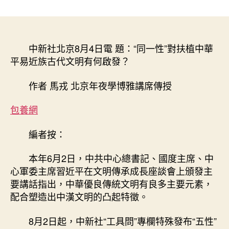
〈東
章
章
西
作
發
問
者
佈
·
日
甜
中新社北京8月4日電 題：“同一性”對扶植中華
期
心
平易近族古代文明有何啟發？
包
養
作者 馬戎 北京年夜學博雅講席傳授
網
五
包養網
性
|
編者按：
馬
戎：
本年6月2日，中共中心總書記、國度主席、中
“統
心軍委主席習近平在文明傳承成長座談會上頒發主
一
性”
要講話指出，中華優良傳統文明有良多主要元素，
對
配合塑造出中漢文明的凸起特徵。
建
設
8月2日起，中新社“工具問”專欄特殊發布“五性”
中