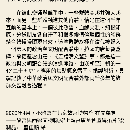
在彼此交通與競爭中，一些群體突起并強大起
來，而另一些群體融進其他群體。恰是在這個千年
互動的基本上，一個彼此熟習、血緣交混、知根知
底，分送朋友各自汗青和很多價值倫理個性的族群
結合體慢慢顯現出來，這些群體終極在清代被歸入
一個宏大的政治與文明配合體中。拉薩的唐蕃會盟
碑、承德避暑山莊、《五體清文鑒》等，都是這一
政治與文明配合體的演進萍蹤。由漢朝至清朝的一
套“二十五史”，應用的焦點概念雷同、編製附近，具
體記敘了中華政治與文明配合體外部兩千多年的族
群交匯融會過程。
2023年4月，不雅眾在北京故宮博物院“祥開萬象
——故宮與西躲文物聯展”上觀賞唐蕃會盟碑拓片(復
制品)。盛佳鵬 攝