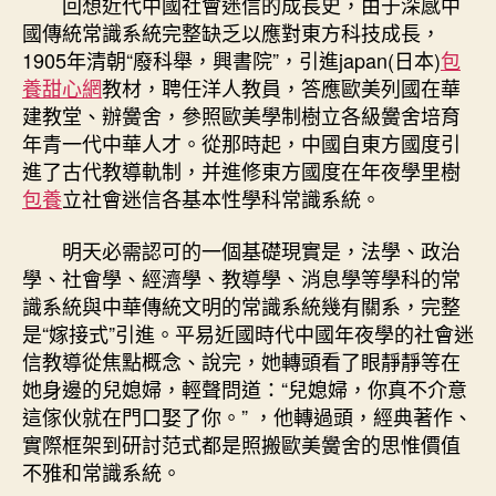
回想近代中國社會迷信的成長史，由于深感中
國傳統常識系統完整缺乏以應對東方科技成長，
1905年清朝“廢科舉，興書院”，引進japan(日本)
包
養甜心網
教材，聘任洋人教員，答應歐美列國在華
建教堂、辦黌舍，參照歐美學制樹立各級黌舍培育
年青一代中華人才。從那時起，中國自東方國度引
進了古代教導軌制，并進修東方國度在年夜學里樹
包養
立社會迷信各基本性學科常識系統。
明天必需認可的一個基礎現實是，法學、政治
學、社會學、經濟學、教導學、消息學等學科的常
識系統與中華傳統文明的常識系統幾有關系，完整
是“嫁接式”引進。平易近國時代中國年夜學的社會迷
信教導從焦點概念、說完，她轉頭看了眼靜靜等在
她身邊的兒媳婦，輕聲問道：“兒媳婦，你真不介意
這傢伙就在門口娶了你。” ，他轉過頭，經典著作、
實際框架到研討范式都是照搬歐美黌舍的思惟價值
不雅和常識系統。