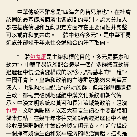
中華傳統不雅念是“四海之內皆兄弟也”，在社會
認同的最基礎層面淡化各族間的差別，誇大分歧人
群在基礎倫理和互動規定方面存在主要個性并完整
可以或許和氣共處。“一體中包容多元”，是中華平易
近族外部幾千年來往交通融合的汗青取向。
“一體
包養網
是主線和標的目的，多元是要素和
動力”，中華平易近族配合體是一個在多群體互動經
過歷程中慢慢演變構成的以“多元”為基本的“一體”。
中國汗青上，皇族和政治的主導群體能夠來自華夏
漢人，也能夠來自邊沿“戎狄”族群，但無論哪個群體
主政，都毫無破例地延續中漢文化系統和朝代傳
承。中漢文明系統以黃河和長江流域為政治、經濟
包養
、文明焦點區，以宏大華夏生齒為重要載體和
凝集焦點，在幾千年來往交通融合經過歷程中不竭
接收周邊群體的生齒成分與文明元素，在近代構成
一個擁有幾億生齒和繁華經濟的政治實體，這既是