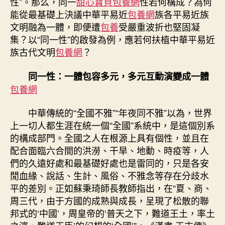
性”。那么，同一
甜心寶貝包養網
性若何構成？為何
能從最基礎上決議中華平易近
包養網
族各平易近族
文明融為一體，即便遭
包養
受嚴重波折也堅固凝
集？以“同一性”的啟發為例，應若何扶植中華平易近
族古代文明
包養網
？
同一性：一體包容多元，多元互動演變成一體
包養網
中華傳統的“全國不雅”“年夜同不雅”以為，世界
上一切人都生涯在統一個“全國”系統中，是這個別系
的構成部門。全國之人在根源上具有個性，並且在
配合面臨六合間的洪澇、干旱、地動、時疫等，人
們的久遠好處和最基礎好處也是雷同的，只是各安
閒血緣、說話、生計、風俗、不雅念等存在分歧水
平的差別。正如蘇秉琦師長教師指出，在“夏、商、
周三代，由于方國的成熟與成長，呈現了松散的聯
邦式的‘中國’，周皇帝的‘普天之下，難道王土，率土