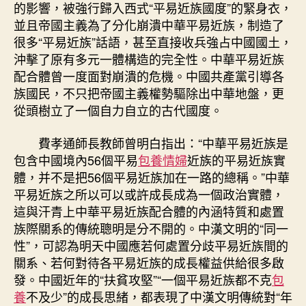
的影響，被強行歸入西式“平易近族國度”的緊身衣，
並且帝國主義為了分化崩潰中華平易近族，制造了
很多“平易近族”話語，甚至直接收兵強占中國國土，
沖擊了原有多元一體構造的完全性。中華平易近族
配合體曾一度面對崩潰的危機。中國共產黨引導各
族國民，不只把帝國主義權勢驅除出中華地盤，更
從頭樹立了一個自力自立的古代國度。
費孝通師長教師曾明白指出：“中華平易近族是
包含中國境內56個平易
包養情婦
近族的平易近族實
體，并不是把56個平易近族加在一路的總稱。”中華
平易近族之所以可以或許成長成為一個政治實體，
這與汗青上中華平易近族配合體的內涵特質和處置
族際關系的傳統聰明是分不開的。中漢文明的“同一
性”，可認為明天中國應若何處置分歧平易近族間的
關系、若何對待各平易近族的成長權益供給很多啟
發。中國近年的“扶貧攻堅”“一個平易近族都不克
包
養
不及少”的成長思緒，都表現了中漢文明傳統對“年