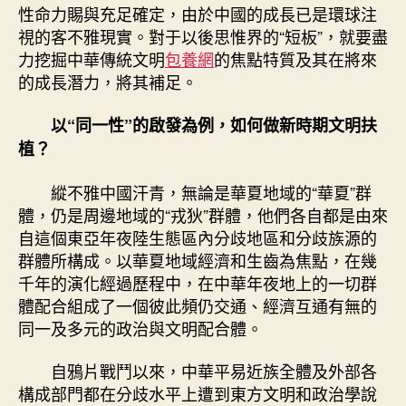
性命力賜與充足確定，由於中國的成長已是環球注
視的客不雅現實。對于以後思惟界的“短板”，就要盡
力挖掘中華傳統文明
包養網
的焦點特質及其在將來
的成長潛力，將其補足。
以“同一性”的啟發為例，如何做新時期文明扶
植？
縱不雅中國汗青，無論是華夏地域的“華夏”群
體，仍是周邊地域的“戎狄”群體，他們各自都是由來
自這個東亞年夜陸生態區內分歧地區和分歧族源的
群體所構成。以華夏地域經濟和生齒為焦點，在幾
千年的演化經過歷程中，在中華年夜地上的一切群
體配合組成了一個彼此頻仍交通、經濟互通有無的
同一及多元的政治與文明配合體。
自鴉片戰鬥以來，中華平易近族全體及外部各
構成部門都在分歧水平上遭到東方文明和政治學說