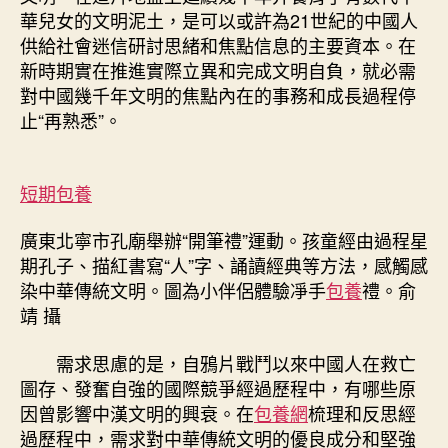
華兒女的文明泥土，是可以或許為21世紀的中國人
供給社會迷信研討思緒和焦點信息的主要資本。在
新時期實在推進實際立異和完成文明自負，就必需
對中國幾千年文明的焦點內在的事務和成長過程停
止“再熟悉”。
短期包養
廣東北寧市孔廟舉辦“開筆禮”運動。孩童經由過程星
期孔子、描紅書寫“人”字、誦讀經典等方法，感觸感
染中華傳統文明。圖為小伴侶體驗凈手
包養
禮。俞
靖 攝
需求思慮的是，自鴉片戰鬥以來中國人在救亡
圖存、發奮自強的國際競爭經過歷程中，有哪些原
因曾影響中漢文明的興衰。在
包養網
梳理和反思經
過歷程中，需求對中華傳統文明的優良成分和堅強