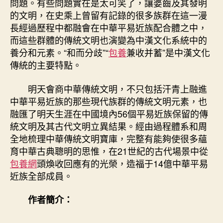
問題。有些問題實在是太可笑了，讓婆齒及其發明
的文明，在史乘上曾留有記錄的很多族群在這一漫
長經過歷程中都融會在中華平易近族配合體之中，
而這些群體的傳統文明也演變為中漢文化系統中的
養分和元素。“和而分歧”“
包養
兼收并蓄”是中漢文化
傳統的主要特點。
明天會商中華傳統文明，不只包括汗青上融進
中華平易近族的那些現代族群的傳統文明元素，也
融匯了明天生涯在中國境內56個平易近族保留的傳
統文明及其古代文明立異結果。經由過程體系和周
全地梳理中華傳統文明寶庫，完整有能夠使很多蘊
育中華古典聰明的思惟，在21世紀的古代場景中從
包養網
頭煥收回應有的光榮，造福于14億中華平易
近族全部成員。
作者簡介：