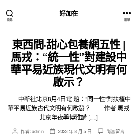
好加在
搜尋
選單
東西問·甜心包養網五性 |
馬戎：“統一性”對建設中
華平易近族現代文明有何
啟示？
中新社北京8月4日電 題：“同一性”對扶植中
華平易近族古代文明有何啟發？ 作者 馬戎
北京年夜學博雅講 […]
在
作者:
admin
2023 年 8 月 5 日
尚無留言
文
文