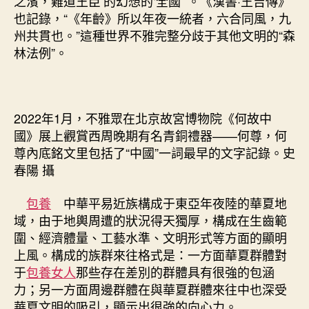
之濱，難道王臣’的幻想的‘全國’”。《漢書·王吉傳》
也記錄，“《年齡》所以年夜一統者，六合同風，九
州共貫也。”這種世界不雅完整分歧于其他文明的“森
林法例”。
2022年1月，不雅眾在北京故宮博物院《何故中
國》展上觀賞西周晚期有名青銅禮器——何尊，何
尊內底銘文里包括了“中國”一詞最早的文字記錄。史
春陽 攝
包養
中華平易近族構成于東亞年夜陸的華夏地
域，由于地輿周遭的狀況得天獨厚，構成在生齒範
圍、經濟體量、工藝水準、文明形式等方面的顯明
上風。構成的族群來往格式是：一方面華夏群體對
于
包養女人
那些存在差別的群體具有很強的包涵
力；另一方面周邊群體在與華夏群體來往中也深受
華夏文明的吸引，顯示出很強的向心力。