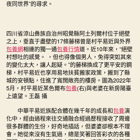
夜同世界”的尋求。
四川省涼山彝族自治州昭覺縣阿土列爾村位于絕壁
之上，垂直于盡壁的17條藤梯曾是村平易近與外界
包養網
相連的獨一通
包養行情
道。近10年來，“絕壁
村想吐的感覺。 ，但也得像個男人，免得突如其來
的變化太大，讓人起疑。”的藤梯換成了更平安的鋼
梯，村平易近也享用易地扶貧搬家政策，搬到了縣
城的安頓點，住進了寬闊敞亮的樓房。圖為2022年
5月，村平易近某色爾布
包養
(右)與老婆在新房陽臺
上遠望。王磊 攝
中華平易近族配合體在幾千年的成長和
包養
演
化中，經由過程來往交通融合經過歷程接收了周邊
很多群體的生份，好奇地插話，但婆婆卻根本不理
會。她從來沒有生氣過，總是笑著回答彩衣的各種