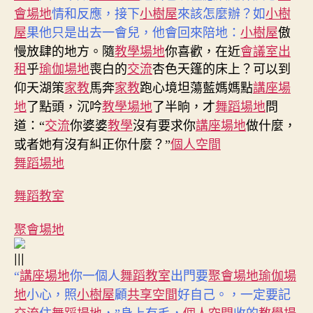
會場地
情和反應，接下
小樹屋
來該怎麼辦？如
小樹
小樹屋
傲
屋
果他只是出去一會兒，他會回來陪地：
慢放肆的地方。隨
教學場地
你喜歡，在近
會議室出
租
乎
瑜伽場地
喪白的
交流
杏色天篷的床上？
可以到
仰天湖策
家教
馬奔
家教
跑心境坦蕩藍媽媽點
講座場
地
了點頭，沉吟
教學場地
了半晌，才
舞蹈場地
問
道：“
交流
你婆婆
教學
沒有要求你
講座場地
做什麼，
個人空間
或者她有沒有糾正你什麼？”
舞蹈場地
舞蹈教室
聚會場地
|||
“
講座場地
你一個人
舞蹈教室
出門要
聚會場地
瑜伽場
地
小心，照
小樹屋
顧
共享空間
好自己。，一定要記