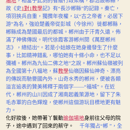
場地
，相當于此刻的省級行政架構，郡治設郴縣，
故《史
1對1教學
記》有“長沙郴縣”的記錄。秦亡，
項羽挾兵自重，獨攬年夜權，以“古之帝者，必居下
游”為名，強迫楚義帝從彭城（今徐州）徙都郴縣，
郴縣成為楚國最后的都城。郴州由于汗青久遠，佈
滿了神佛傳說。明代徐霞客游郴州閱《萬歷郴州
志》，總結出“。若是小姑娘在她身邊發生了什麼
事，比如精神錯亂，哪怕她有十條小命，也不足以
彌補。郴州為九仙二佛之地”之說。郴州蘇仙嶺被列
為全國第十八福地，蘇
教學
仙嶺因蘇仙神奇、漂亮
的傳說而馳譽國內外。山奇水秀的郴州，便被各類
溢言逾表的贊美稀釋于兩個字——“福城”。在近
代，郴州的山川因成了湘南起義策源地，留下了朱
毛赤軍的白色輝煌，使郴州這個游玩目標地更有魅
力。
化好妝後，她帶著丫鬟動
瑜伽場地
身前往父母的院
子，途中遇到了回來的蔡守。
千年獨占“郴 ”，全