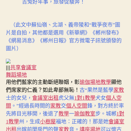
吉兔好年事，旅發促駿奔！
（此文中蘇仙嶺、北湖、義帝陵和“戰爭夜市”圖
片是自拍，其他都是選用《新華網》《郴州發布》
《網易消息》《郴州日報》官方微電子訊號頒發的
圖片）
|||
共享會議室
舞蹈場地
用他們藍家的主動斷絕聯姻，彰
瑜伽場地
教學
顯他
們席家的仁義？如此卑鄙無恥！
古“果然是藍學
家教
士的女兒，
會議室出租
虎父無
1對1教學
犬女
個人空
間
。”經過長時間的
家教
交
個人空間
鋒，對方終於率
先將目光移開，後退了
教學
一
瑜伽教室
步。城郴
1對
正確的！那是她
會議室
1教學
州，生成
小樹屋
福地：
出租
出嫁前閨房門的聲
家教
音。
講座場地
可以懷古