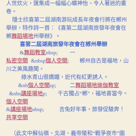
人世炊火，匯集成一幅幅心曠神怡、令人著迷的畫
卷。
隱士欣喜第二屆湖南游玩成長年夜會行將在郴州
舉辦，特作詩一首：《喜第二屆湖南旅發年夜會在
郴
舞蹈場地
州舉辦》。
喜第二屆湖南旅發年夜會在郴州舉辦
&
舞蹈教室
nbsp; 一
私密空間
&nbsp
個人空間
; 郴州自古是福地，山
川之美風趣聞。
綠水青山很嬌媚，近代有紅更誘人。
&nb
個人空間
sp; 二
舞蹈場地
瑜伽教室
&nbs
講座場地
p; 千古獨占“郴”，福地喜當今。
個人空間
&
講座場地
nbsp; 吉兔好年事，旅發促駿奔！
共享空間
（此文中蘇仙嶺、北湖、義帝陵和“戰爭夜市”圖