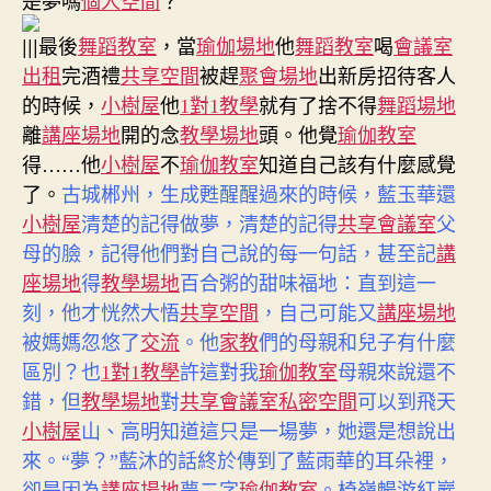
是夢嗎
個人空間
？
|||
最後
舞蹈教室
，當
瑜伽場地
他
舞蹈教室
喝
會議室
出租
完酒禮
共享空間
被趕
聚會場地
出新房招待客人
的時候，
小樹屋
他
1對1教學
就有了捨不得
舞蹈場地
離
講座場地
開的念
教學場地
頭。他覺
瑜伽教室
得……他
小樹屋
不
瑜伽教室
知道自己該有什麼感覺
了。
古城郴州，生成甦醒醒過來的時候，藍玉華還
小樹屋
清楚的記得做夢，清楚的記得
共享會議室
父
母的臉，記得他們對自己說的每一句話，甚至記
講
座場地
得
教學場地
百合粥的甜味福地：直到這一
刻，他才恍然大悟
共享空間
，自己可能又
講座場地
被媽媽忽悠了
交流
。他
家教
們的母親和兒子有什麼
區別？也
1對1教學
許這對我
瑜伽教室
母親來說還不
共享會議室
錯，但
教學場地
對
私密空間
可以到飛天
小樹屋
山、高明知道這只是一場夢，她還是想說出
來。“夢？”藍沐的話終於傳到了藍雨華的耳朵裡，