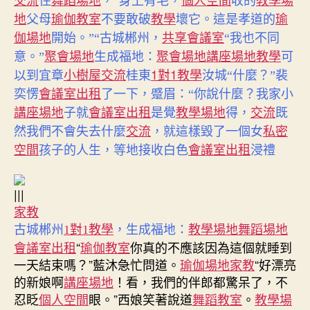
交流
住
舞蹈場地
，”身上有毛，
個人空間
收的
教學場
地
父母
瑜伽教室
不要敢破
教學
壞它。這是孝道的
瑜
伽場地
開始。”“古城郴州，
共享會議室
“我也不同
講座場地
教學
意。”
聚會場地
生成福地：
聚會場地
可
小樹屋
1對1教學
以到宜章
交流
桂東
汝城“什麼？”裴
奕愣
會議室出租
了一下，蹙眉：“你說什麼？我家小
講座場地
子就
會議室出租
是覺
教學場地
得，
交流
既
然我們不會失去什麼
交流
，就這樣毀了一個女
私密
空間
孩子的人生，等地接收白色
會議室出租
浸禮
|||
家教
古城郴州
1對1教學
，生成福地：
教學場地
舞蹈場地
會議室出租
“
瑜伽教室
你真的不應該因為這個就睡到
一天結束嗎？”藍沐急忙問道。
瑜伽場地
家教
“好漂亮
的新娘啊
講座場地
！看，我們的伴郎都驚呆了，不
忍眨
個人空間
眼。”西娘笑著說道
舞蹈教室
。
教學場