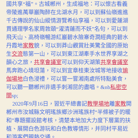
國共享“福”。古城郴州，生成福地：
可以懷古看義
帝陵進萬華巖陶醉在北湖水月，可以到蘇仙嶺進進
千古傳說的仙山縱情游覽希仙享福，可以到愛蓮湖
貫通理學名家周敦頤“濯清蓮而不妖”名句，可以到
飛天山、高椅嶺暢游紅巖碧水險寨奇澗經典的碧水
丹霞地
家教
貌，可以到莽山觀賞壯美驚全國的原始
生
交流
態第一山，可以到東江湖牽手水世界享湖之
韻心之旅，
共享會議室
可以到仰天湖策
共享會議室
馬奔跑心境坦蕩，可以到宜章
桂東
汝城等地接收
瑜
伽場地
白色浸禮，可以嘗一嘗湘南處所特點美食，
可以聽一聽郴州非遺手刺湘昆的盡唱。
&nb
私密空
間
sp;
2020年9月16日，習近平總書記
教學場地
離
家教
開
郴州市汝城縣文明瑤族鄉沙洲瑤族村“半條被子的暖
和”專題擺設館考核，清楚本地加大力度下層黨的扶
植、展開白色游玩和白色教導情形，并同村平易近
和游客們親熱交通。