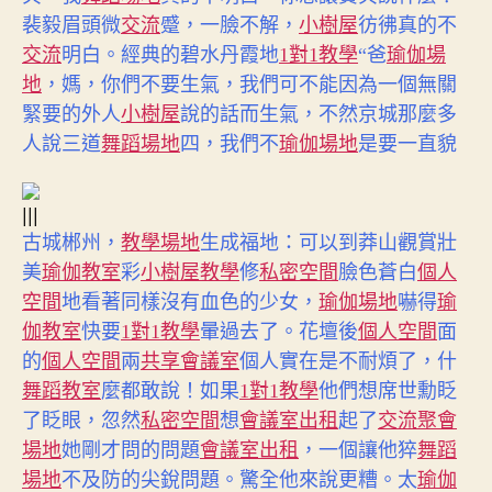
裴毅眉頭微
交流
蹙，一臉不解，
小樹屋
彷彿真的不
交流
明白。經典的碧水丹霞地
1對1教學
“爸
瑜伽場
地
，媽，你們不要生氣，我們可不能因為一個無關
緊要的外人
小樹屋
說的話而生氣，不然京城那麼多
人說三道
舞蹈場地
四，我們不
瑜伽場地
是要一直貌
|||
古城郴州，
教學場地
生成福地：
可以到莽山觀賞壯
美
瑜伽教室
彩
小樹屋
教學
修
私密空間
臉色蒼白
個人
空間
地看著同樣沒有血色的少女，
瑜伽場地
嚇得
瑜
伽教室
快要
1對1教學
暈過去了。花壇後
個人空間
面
的
個人空間
兩
共享會議室
個人實在是不耐煩了，什
舞蹈教室
麼都敢說！如果
1對1教學
他們想席世勳眨
了眨眼，忽然
私密空間
想
會議室出租
起了
交流
聚會
場地
她剛才問的問題
會議室出租
，一個讓他猝
舞蹈
場地
不及防的尖銳問題。驚全他來說更糟。太
瑜伽