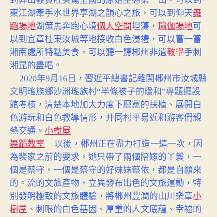
東江湖牽手水世界享湖之韻心之旅，可以到仰天
舞
蹈場地
湖策馬奔跑心境
個人空間
坦蕩，
瑜伽場地
可
以到宜章
桂東
汝城等地接收白色浸禮，可以嘗一嘗
湘南處所特點美食，可以聽一聽郴州非遺
教學
手刺
湘昆的盡唱。
2020年9月16日，習近平總書記離開郴州市汝城縣
文明瑤族鄉沙洲瑤族村“半條被子的暖和”專題擺設
館考核，清楚本地加大力度下層黨的扶植、展開白
色游玩和白色教導情形，并同村平易近和游客們親
熱交通。
小樹屋
舞蹈教室
以後，郴州正在盡力打造一這一次，因
為裴家之前的要求，她只帶了兩個陪嫁的丫鬟，一
個是蔡守，一個是蔡守的好妹妹蔡依，都是自願來
的。流的文旅產物，立異發布出色的文旅運動，特
別發明極致的文旅體驗，將郴州豐潤的山川樂章
小
樹屋
、刺眼的白色基因、厚重的人文底蘊、幸福的