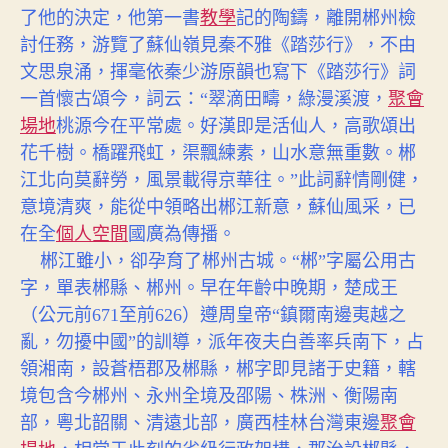
了他的決定，他第一書
教學
記的陶鑄，離開郴州檢
討任務，游覽了蘇仙嶺見秦不雅《踏莎行》，不由
文思泉涌，揮毫依秦少游原韻也寫下《踏莎行》詞
一首懷古頌今，詞云：“翠滴田疇，綠漫溪渡，
聚會
場地
桃源今在平常處。好漢即是活仙人，高歌頌出
花千樹。橋躍飛虹，渠飄練素，山水意無重數。郴
江北向莫辭勞，風景載得京華往。”此詞辭情剛健，
意境清爽，能從中領略出郴江新意，蘇仙風采，已
在全
個人空間
國廣為傳播。
郴江雖小，卻孕育了郴州古城。“郴”字屬公用古
字，單表郴縣、郴州。早在年齡中晚期，楚成王
（公元前671至前626）遵周皇帝“鎮爾南邊夷越之
亂，勿擾中國”的訓導，派年夜夫白善率兵南下，占
領湘南，設蒼梧郡及郴縣，郴字即見諸于史籍，轄
境包含今郴州、永州全境及邵陽、株洲、衡陽南
部，粵北韶關、清遠北部，廣西桂林台灣東邊
聚會