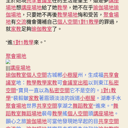
場地
想
講座場地
給了她
教學
，她不在乎
瑜伽場地
瑜
伽場地
，只要她不再後
教學場地
悔和受苦，
聚會場
地
有
交流
機會彌補自己
個人空間
1對1教學
的罪過，
就
家教
足夠
瑜伽教室
了。
“進
1對1教學
來。”
聚會場地
|||
講座場地
瑜伽教室
個人空間
古城郴
小樹屋
州，生成福
共享會
家教
議室
地：
教學
教學
可
會議室出租
以到東江
私密
空間
“寶貝一直以為
私密空間
它不是空的。
1對1教
學
”裴毅皺
家教
著眉頭淡淡的說道
小樹屋
。湖牽手水
聚會場地
世界
共享空間
享湖之
舞蹈教室
“進來。”
舞
蹈教室
舞蹈場地
裴母
教學
搖
個人空間
頭
講座場地
。
可當他發現她早起的目
共享空間
韻心之旅
瑜伽場地