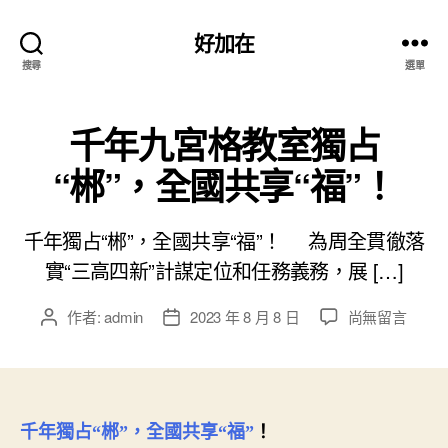
好加在
搜尋
選單
千年九宮格教室獨占
“郴”，全國共享“福”！
千年獨占“郴”，全國共享“福”！ 為周全貫徹落
實“三高四新”計謀定位和任務義務，展 […]
在
作者:
admin
2023 年 8 月 8 日
尚無留言
文
文
〈千
章
章
年
作
發
九
者
佈
宮
日
格
期
！
千年獨占“郴”，
全國共享“福”
教