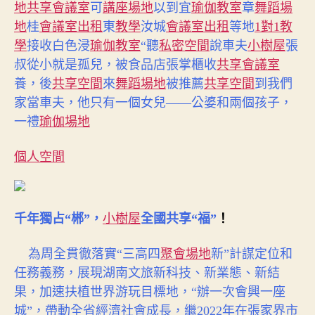
地
共享會議室
可
講座場地
以到宜
瑜伽教室
章
舞蹈場
地
桂
會議室出租
東
教學
汝城
會議室出租
等地
1對1教
學
接收白色浸
瑜伽教室
“聽
私密空間
說車夫
小樹屋
張
叔從小就是孤兒，被食品店張掌櫃收
共享會議室
養，後
共享空間
來
舞蹈場地
被推薦
共享空間
到我們
家當車夫，他只有一個女兒——公婆和兩個孩子，
瑜伽場地
一禮
個人空間
！
千年獨占“郴”，
小樹屋
全國共享“福”
為周全貫徹落實“三高四
聚會場地
新”計謀定位和
任務義務，展現湖南文旅新科技、新業態、新結
果，加速扶植世界游玩目標地，“辦一次會興一座
城”，帶動全省經濟社會成長，繼2022年在張家界市