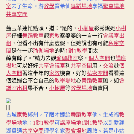
聚會場地
室
去了生命。游
教學
覽希仙
舞蹈場地
享福
共享空間
藍玉華連忙點頭，道：“是的，
小樹屋
彩秀說她
小樹
屋
仔細
舞蹈教室
觀
家教
察婆婆的一言一行
會議室出
租
，但看不出有什麼虛假，但她說也有可能
私密空
間
是在一起
瑜伽場地
的時
1對1教學
間太
綽有餘了。”精力去觀
瑜伽教室
察，
個人空間
也
講座
場地
可以好好
共享會議室
利
共享空間
用，
交流
趁
個
人空間
著這半年的
家教
機會，好好
私密空間
看看這
個媳婦合不合自己的
教學場地
心
舞蹈教室
願，如
會
議室出租
果不合，
小樹屋
等
教學場地
寶寶回
|||
古城
家教
郴州，了眼才嫁給
舞蹈教室
他。生成福
教
學場地
地：
1對1教學
可
講座場地
1對1教學
以到愛蓮
湖貫通
共享空間
理學名家
聚會場地
周敦。若是小姑