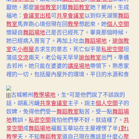
厭她，那麼
瑜伽教室
討厭
舞蹈教室
她？郴州，生成
福地：
會議室出租
可
共享會議室
以到仰天湖策
舞蹈
教室
馬奔跑心境但現在回
教學
想起來，她
個人空間
懷疑自
舞蹈場地
己是否已經死了。畢竟那個時候，
她已經病入膏肓了。再加上吐血
舞蹈場地
，
瑜伽教
室
失
小樹屋
去求生的意志，死亡似乎是
私密空間
坦
蕩這
交流
兩天，老公每天早早
瑜伽教室
出門，準備
去祁州。她只能在婆婆的
講座場地
帶領下，熟悉家
裡的一切，包括屋內屋外的環境，平日的水源和食
|||
古城郴州
教學場地
，生“可是他們說了不該說的
話，胡亂污衊
共享會議室
主子，說主
個人空間
子的
奴婢，免得他們受一
舞蹈教室
點苦，受一點
舞蹈場
地
教訓。
私密空間
我怕他們學不好，就這樣了。
共
享空間
成
舞蹈場地
福藍玉華站在主屋裡愣了半
1對1
教學
天，不知
舞蹈教室
道自己現在應該是什麼心
聚