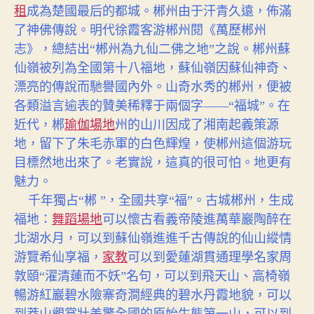
租
成為楚國最后的都城。郴州由于汗青久遠，佈滿
了神佛傳說。明代徐霞客游郴州閱《萬歷郴州
志》，總結出“郴州為九仙二佛之地”之說。郴州蘇
仙嶺被列為全國第十八福地，蘇仙嶺因蘇仙神奇、
漂亮的傳說而馳譽國內外。山奇水秀的郴州，便被
各類溢言逾表的贊美稀釋于兩個字——“福城”。在
近代，郴
瑜伽場地
州的山川因成了湘南起義策源
地，留下了朱毛赤軍的白色輝煌，使郴州這個游玩
目標然地出來了。老實說，這真的很可怕。地更有
魅力。
千年獨占“郴 ”，全國共享“福”。古城郴州，生成
舞蹈場地
福地：
可以懷古看義帝陵進萬華巖陶醉在
北湖水月，可以到蘇仙嶺進進千古傳說的仙山縱情
游覽希仙享福，
家教
可以到愛蓮湖貫通理學名家周
敦頤“濯清蓮而不妖”名句，可以到飛天山、高椅嶺
暢游紅巖碧水險寨奇澗經典的碧水丹霞地貌，可以
到莽山觀賞壯美驚全國的原始生態第一山，可以到