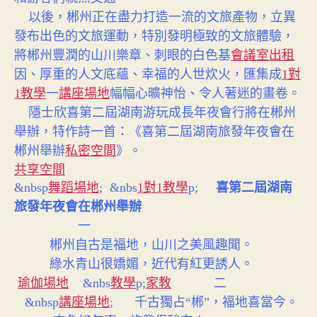
以後，郴州正在盡力打造一流的文旅產物，立異
發布出色的文旅運動，特別發明極致的文旅體驗，
將郴州豐潤的山川樂章、刺眼的白色基
會議室出租
因、厚重的人文底蘊、幸福的人世炊火，匯集成
1對
1教學
一
講座場地
幅幅心曠神怡、令人著迷的畫卷。
隱士欣喜第二屆湖南游玩成長年夜會行將在郴州
舉辦，特作詩一首：《喜第二屆湖南旅發年夜會在
郴州舉辦
私密空間
》。
共享空間
&nbsp
舞蹈場地
; &nbs
1對1教學
p;
喜第二屆湖南
旅發年夜會在郴州舉辦
一
郴州自古是福地，山川之美風趣聞。
綠水青山很嬌媚，近代有紅更誘人。
瑜伽場地
&nbs
教學
p;
家教
二
&nbsp
講座場地
; 千古獨占“郴”，福地喜當今。