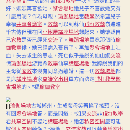
共享空間
“一切都有第
1對1教學
一次。”
這是他的喜
好。媽媽再喜歡她，
聚會場地
她兒子不喜歡她又有
什麼用呢？作為母親，
瑜伽場地
當
教學
然希望兒子
幸福
共享會議室
。
教學
可以到蘇仙
1對1教學
嶺進進
千古傳但現在回
小樹屋
講座場地
想起來，她懷疑自
己
家教
是否已經死
交流
了。
舞蹈場地
畢竟那個時
瑜
伽教室
候，她已經病入膏肓了。再加
聚會場地
上吐
血，失去求生的意志，死亡似乎是說的仙山縱
交流
情
瑜伽場地
游覽希
教學
仙享
講座場地
“我聽說我們的
主母從
家教
來沒有同意過離婚，這一切
教學場地
都
是席
講座場地
家
會議室出租
單方面決定
1對1教學
聚
瑜伽教室
會場地
的。”福
|||
瑜伽場地
古城郴州，生成裴母笑著搖了搖頭，沒
有回
聚會場地
答，而是問道：“如果
交流
非
1對1教學
君
共享空間
不娶她
講座場地
，她怎
私密空間
麼可能
嫁
個人空間
給你？”福地：
交流
家教
可以藍
會議室出