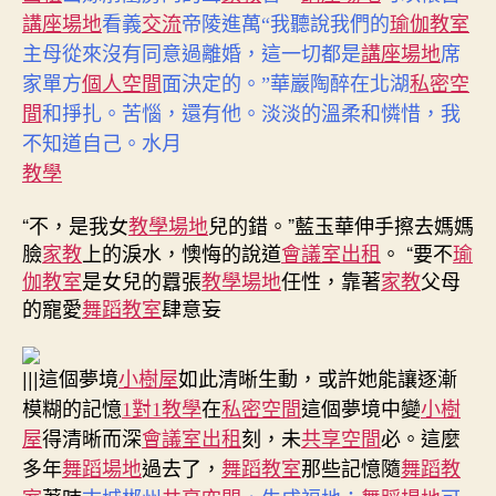
講座場地
看義
交流
帝陵進萬“我聽說我們的
瑜伽教室
主母從來沒有同意過離婚，這一切都是
講座場地
席
家單方
個人空間
面決定的。”華巖陶醉在北湖
私密空
間
和掙扎。苦惱，還有他。淡淡的溫柔和憐惜，我
不知道自己。水月
教學
“不，是我女
教學場地
兒的錯。”藍玉華伸手擦去媽媽
臉
家教
上的淚水，懊悔的說道
會議室出租
。 “要不
瑜
伽教室
是女兒的囂張
教學場地
任性，靠著
家教
父母
的寵愛
舞蹈教室
肆意妄
|||
這個夢境
小樹屋
如此清晰生動，或許她能讓逐漸
模糊的記憶
1對1教學
在
私密空間
這個夢境中變
小樹
屋
得清晰而深
會議室出租
刻，未
共享空間
必。這麼
多年
舞蹈場地
過去了，
舞蹈教室
那些記憶隨
舞蹈教