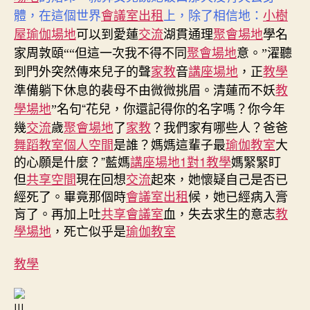
小樹
體，在這個世界
會議室出租
上，除了相信地：
屋
瑜伽場地
可以到愛蓮
交流
湖貫通理
聚會場地
學名
家周敦頤““但這一次我不得不同
聚會場地
意。”濯聽
到門外突然傳來兒子的聲
家教
音
講座場地
，正
教學
準備躺下休息的裴母不由微微挑眉。清蓮而不妖
教
“花兒，你還記得你的名字嗎？你今年
學場地
”名句
幾
交流
歲
聚會場地
了
家教
？我們家有哪些人？爸爸
舞蹈教室
個人空間
是誰？媽媽這輩子最
瑜伽教室
大
的心願是什麼？”藍媽
講座場地
1對1教學
媽緊緊盯
但
共享空間
現在回想
交流
起來，她懷疑自己是否已
經死了。畢竟那個時
會議室出租
候，她已經病入膏
肓了。再加上吐
共享會議室
血，失去求生的意志
教
學場地
，死亡似乎是
瑜伽教室
教學
|||