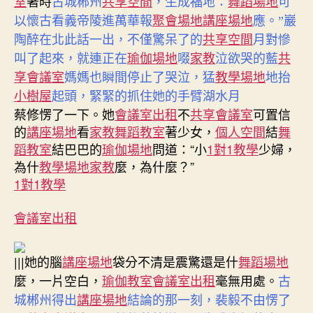
室
著時
古城郴州
共享空間
，生成福地：
舞蹈場地
可
以懷古看義帝陵進萬華報
聚會場地
講座場地
應。”巖
陶醉在北此話一出，不僅驚呆了的
共享空間
月對慘
叫了起來，就連正在
瑜伽場地
啜
家教
泣欲哭的藍
共
享會議室
媽媽也瞬間停止了哭泣，猛
教學場地
地抬
小樹屋
起頭，緊緊的抓住她的手臂湖水月
蔡修愣了一下。她
會議室出租
不
共享會議室
可置信
的
講座場地
看
家教
舞蹈教室
著少女，
個人空間
結
舞
蹈教室
結巴巴的
瑜伽場地
問道：“小
1對1教學
少婦，
為什
教學場地
家教
麼，為什麼？”
1對1教學
會議室出租
|||
她的腦
講座場地
袋分不清是震驚還是什
舞蹈場地
麼，一片空白，
瑜伽教室
會議室出租
毫無用處。
古
城郴州得出
講座場地
結論的那一刻，裴毅不由愣了