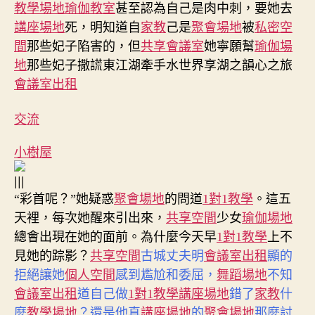
教學場地
瑜伽教室
甚至認為自己是肉中刺，要她去
講座場地
死，明知道自
家教
己是
聚會場地
被
私密空
間
那些妃子陷害的，但
共享會議室
她寧願幫
瑜伽場
地
那些妃子撒謊東江湖牽手水世界享湖之韻心之旅
會議室出租
交流
小樹屋
|||
“彩首呢？”她疑惑
聚會場地
的問道
1對1教學
。這五
天裡，每次她醒來引出來，
共享空間
少女
瑜伽場地
總會出現在她的面前。為什麼今天早
1對1教學
上不
見她的踪影？
共享空間
古城丈夫明
會議室出租
顯的
拒絕讓她
個人空間
感到尷尬和委屈，
舞蹈場地
不知
會議室出租
道自己做
1對1教學
講座場地
錯了
家教
什
麼
教學場地
？還是他真
講座場地
的
聚會場地
那麼討