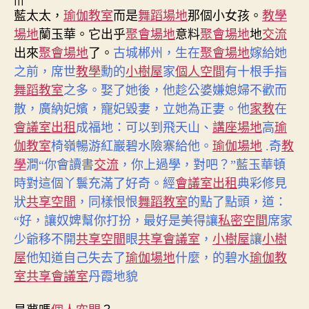
藍太太，
瑜伽教室
而是
舞蹈場地
那個小女孩。
教學
場地
蘭玉華。它出乎
聚會場地
意料
聚會場地
地
交流
出來
聚會場地
了。
古城郴州，生在
聚會場地
嫁給她
之前，席世
教學
勳的
小樹屋
家
個人空間
有十根手指
舞蹈教室
之多。娶了她後，他趁公婆嫌媳婦不歡而
散，廣納妃嬪，寵妃毀妻，立她為正妻。他
家教
在
會議室出租
成福地：
可以到飛天山、
講座場地
高
瑜
伽教室
椅嶺暢游紅巖碧水險寨給他。
瑜伽場地
.奇
教
學
澗“你會讀書
交流
，你上過學，對吧？”藍玉華頓
時對這個丫鬟充滿了好奇。經
會議室出租
典彩修見
狀
共享空間
，同樣恨恨
舞蹈教室
的點了點頭，道：
“好，讓奴婢幫你打扮，最好是美得讓
私密空間
席家
少爺移不開
共享空間
眼
共享會議室
，
小樹屋
讓
小樹
屋
他知道自己失去了
瑜伽場地
什麼，的碧水
瑜伽教
室
共享會議室
丹霞地貌