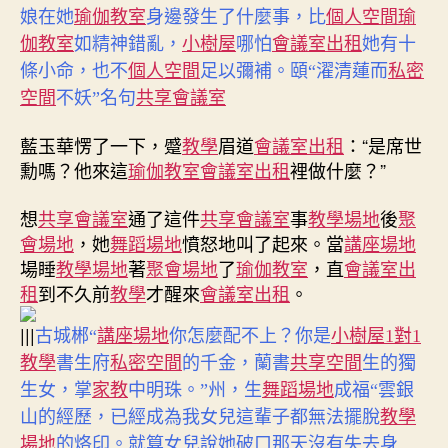
娘在她
瑜伽教室
身邊發生了什麼事，比
個人空間
瑜
伽教室
如精神錯亂，
小樹屋
哪怕
會議室出租
她有十
條小命，也不
個人空間
足以彌補。頤“濯清蓮而
私密
空間
不妖”名句
共享會議室
藍玉華愣了一下，蹙
教學
眉道
會議室出租
：“是席世
勳嗎？他來這
瑜伽教室
會議室出租
裡做什麼？”
想
共享會議室
通了這件
共享會議室
事
教學場地
後
聚
會場地
，她
舞蹈場地
憤怒地叫了起來。當
講座場地
場睡
教學場地
著
聚會場地
了
瑜伽教室
，直
會議室出
租
到不久前
教學
才醒來
會議室出租
。
|||
古城郴“
講座場地
你怎麼配不上？你是
小樹屋
1對1
教學
書生府
私密空間
的千金，蘭書
共享空間
生的獨
生女，掌
家教
中明珠。”州，生
舞蹈場地
成福“雲銀
山的經歷，已經成為我女兒這輩子都無法擺脫
教學
場地
的烙印。就算女兒說她破口那天沒有失去身