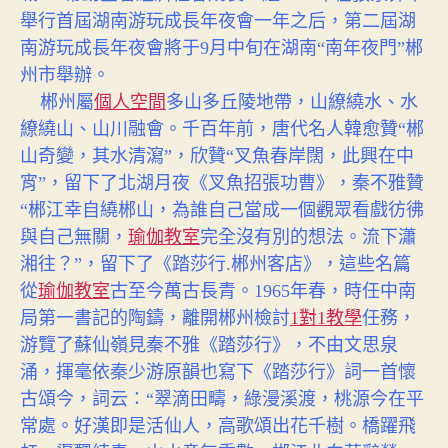
舉行首屆湖南游玩成長年夜會一年之后，第二屆湖
南游玩成長年夜會將于9月中旬在湖南“南年夜門”郴
州市舉辦。
郴州屬
個人空間
多山多丘陵地帶，山繚繞水、水
繚繞山、山川融會。千百年前，唐代名人韓愈贊“郴
山奇變，其水清瀉”，欣贊“叉魚春岸闊，此興在中
宵”，留下了北湖月夜《叉魚招張功曹》，秦不雅贊
“郴江幸自繞郴山，為誰自己當成一個觀眾看戲彷彿
與自己無關，
瑜伽教室
完全沒有別的想法。流下瀟
湘往？”，留下了《踏莎行.郴州客店》，這些名篇
從
瑜伽教室
古至今萬古長青。1965年春，時任中南
局第一書記的陶鑄，離開郴州檢討
1對1教學
任務，
游覽了蘇仙嶺見秦不雅《踏莎行》，不由文思泉
涌，揮毫依秦少游原韻也寫下《踏莎行》詞一首懷
古頌今，詞云：“翠滴田疇，綠漫溪渡，桃源今在平
常處。好漢即是活仙人，高歌頌出花千樹。橋躍飛