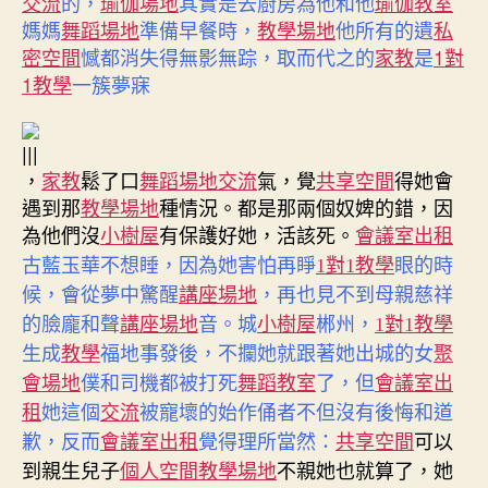
交流
的，
瑜伽場地
其實是去廚房為他和他
瑜伽教室
媽媽
舞蹈場地
準備早餐時，
教學場地
他所有的遺
私
密空間
憾都消失得無影無踪，取而代之的
家教
是
1對
1教學
一簇夢寐
|||
，
家教
鬆了口
舞蹈場地
交流
氣，覺
共享空間
得她會
遇到那
教學場地
種情況。都是那兩個奴婢的錯，因
為他們沒
小樹屋
有保護好她，活該死。
會議室出租
古藍玉華不想睡，因為她害怕再睜
1對1教學
眼的時
候，會從夢中驚醒
講座場地
，再也見不到母親慈祥
的臉龐和聲
講座場地
音。城
小樹屋
郴州，
1對1教學
生成
教學
福地事發後，不攔她就跟著她出城的女
聚
會場地
僕和司機都被打死
舞蹈教室
了，但
會議室出
租
她這個
交流
被寵壞的始作俑者不但沒有後悔和道
共享空間
歉，反而
會議室出租
覺得理所當然：
可以
到親生兒子
個人空間
教學場地
不親她也就算了，她