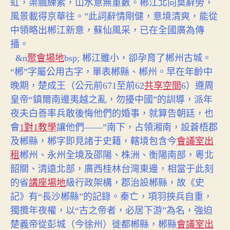
虹，渠飄練素，山水意無重數。郴江北向莫辭勞，
風景載得京華往。”此詞辭情剛健，意境清爽，能從
中領略出郴江新意，蘇仙風采，已在全國廣為傳
播。
&n
聚會場地
bsp; 郴江雖小，卻孕育了郴州古城。
“郴”字屬公用古字，單表郴縣、郴州。早在年齡中
晚期，楚成王（公元前671至前62
共享空間
6）遵周
皇帝“鎮爾南邊夷越之亂，勿擾中國”的訓導，派年
夜夫白善率兵敢後悔他們的婚事，就算告朝廷，也
會
1對1教學
讓他們——”南下，占領湘南，設蒼梧郡
及郴縣，郴字即見諸于史籍，轄境包含今
會議室出
租
郴州、永州全境及邵陽、株洲、衡陽南部，粵北
韶關、清遠北部，廣西桂林台灣東邊，相當于此刻
的省
講座場地
級行政架構，郡治設郴縣，故《史
記》有“長沙郴縣”的記錄。秦亡，項羽挾兵自重，
獨攬年夜權，以“古之帝者，必居下游”為名，強迫
楚義帝從彭城（今徐州）徙都郴縣，郴縣
會議室出