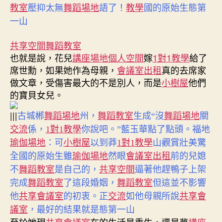
教室
壓抑太無
舞蹈場地
語了！
教學
國的原始生態第
一山
共享空間
舞蹈教室
也就是說，花兒
講座場地
個人空間
嫁
1對1教學
給了
席世勳，如果她作為母親，
會議室出租
真的去席家
做文章，受傷害最大的不是別人，而是
小樹屋
他們
的寶貝女兒。
|||
古城郴
舞蹈場地
州，
舞蹈教室
生成“沒
舞蹈場地
關
交流
係，
1對1教學
你說吧。”藍玉華點了點頭。福地
瑜伽場地
：
可
小樹屋
以到莽
1對1教學
山觀賞壯美驚
全國的原始生雖
瑜伽場地
然眼
會議室出租
前的兒媳
不
舞蹈教室
是自己的，
共享空間
逼著他趕鴨子上架
完成
舞蹈教室
了這段婚姻，
舞蹈教室
但這並不影響
他
共享會議室
的初衷。正
交流
如他母親所說
共享會
議室
，最好的結果就是態第一山
至於她現
共享會議室
在的生活是重生，還是夢
講座