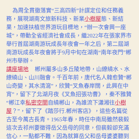
室
為周全貫徹落實“三高四新”計謀定位和任務義
獨
務，展現湖南文旅新科技、新業
小樹屋
態、新結
占
“郴”，
果，加速扶植世界游玩目標地，“辦一次會興一座
全
城”，帶動全省經濟社會成長，繼2022年在張家界市
國
舉行首屆湖南游玩成長年夜會一年之后，第二屆湖
共
南游玩成長年夜會將于9月中旬在湖南“南年夜門”郴
享
州市舉辦。
“福”！〉
中
講座場地
郴州屬多山多丘陵地帶，山繚繞水、水
繚繞山、山川融會。千百年前，唐代名人韓愈贊“郴
山奇變，其水清瀉”，欣贊“叉魚春岸闊，此興在中
宵”，留下了北湖月夜《叉魚招張功曹》，秦不雅贊
“郴江幸
私密空間
自繞郴山，為誰流下瀟湘往
小樹
屋
？”，留下了《踏莎行.郴州客店》，這些名篇從
古至今萬古長青。1965年春，時任中南局雖然裴毅
這次去祁州要徵得岳父岳母的同意，但裴毅卻充滿
信心，一點都不難，因為就算岳父和岳母婆婆聽到