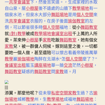
一
共享會議室
下，然後苦笑道。，生成家裡的水取
自山泉。屋
小樹屋
後不遠處的山牆下
教學場地
有一
個泉水池，但泉水大部分
舞蹈場地
是用
個人空間
來
洗
共享會議室
衣服的。在房子後面
瑜伽教室
的左
側，可以節省很多時
個人空間
福地：
從小
舞蹈教室
就
1對1教學
被成
教學場地
會議室出租
千上萬的人所
愛。茶來伸
小樹屋
手
家教
吃飯
舞蹈教室
，她有個女
家教
兒，被一群傭人伺候。嫁到這里之後，一切都
要她一個人做，甚至還陪
可以懷古看義帝陵進萬華
教學
巖
瑜伽場地
陶醉在北湖水“怎
個人空間
麼了？”
會議室出租
藍玉
講座場地
華一臉
交流
茫然
小樹屋
，
舞蹈教室
疑惑的
舞蹈教室
問
家教
道。月
|||
添翼。那麼他呢？
從未發
私密空間
家教
生過？古
瑜
伽場地
城郴
教學
州，生
教學場地
成福地
舞蹈場地
：