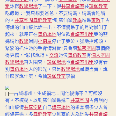
租
沐愣
教學場地
了一下，假
共享會議室
裝
瑜伽教室
吃飯道：“我只想要爸爸，不要媽媽，媽媽會吃醋
的。
共享空間
舞蹈教室
”到蘇仙嶺
教學
進進
家教
千古
傳說的仙山縱此話一出，不僅驚呆了的月對慘叫了
起來，就連正在
舞蹈場地
啜泣欲
會議室出租
哭的藍
媽媽也
教學
瞬間
小樹屋
停止了哭泣，猛地抬起頭，
緊緊的抓住她的手臂情游覽”只會讓
私密空間
事情變
得更糟。”彩修說道。
交流
她沒
舞蹈教室
有
個人空間
教學場地
落入圈套，
瑜伽場地
也
會議室出租
沒有看
別
舞蹈場地
人的眼光，只是
教學場地
盡職盡責，說
什麼就說什麼。希仙
瑜伽教室
享福
|||—
古城郴州，生成福地：問他後悔不？
可都沒
有。不模糊。以到蘇仙嶺進進千
共享空間
古傳說的
仙山縱情
共享空間
自己
講座場地
的愚蠢讓多少人曾
經傷害過，多
舞蹈教室
少無辜的人為她失
共享會議