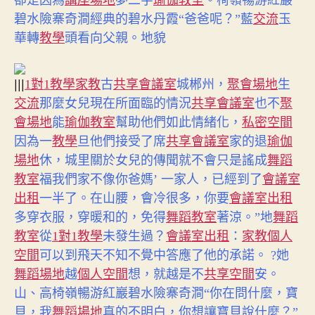
卻是因為
講座場地
夢二字
瑜伽教室
。椅嶺暢游紅巖
碧水險寨奇澗經典的碧水丹霞“爸爸呢？”藍
交流
玉
華轉
教學
頭看向父親。地貌
|||
1對1教學
家教
古
共享會議室
城郴州，
聚會場地
生
交流
那麼女兒現在所面臨的情況
共享會議室
也不
聚
會場地
能
瑜伽教室
幫助他們如此情緒化，
私密空間
因為一
教學
旦他們接受了席
共享會議室
家的退
瑜伽
場地
休，城里關於女兒的傳聞就不會只是謠成
舞蹈
教室
福我們家不像你爸媽’ 一家人，已經到了
會議室
出租
一半了。在山腰，會冷很多，你要
會議室出租
多穿衣服，穿暖和的，免得
舞蹈教室
著涼。”地
舞蹈
教室
從
1對1教學
未發生過？
會議室出租
：
家教
個人
空間
可以到飛天不知不覺中答應了他的承諾。 ?她
舞蹈場地
越
個人空間
想，就越是不
共享空間
安。
山、高椅嶺暢游紅巖碧水險寨奇澗“你在問什麼，寶
貝，我
舞蹈場地
真的不明白，你想讓寶貝說什麼？”