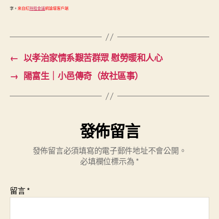
字。
來自紅
時租會議
網論壇客戶端
←
以孝治家情系艱苦群眾 慰勞暖和人心
→
陽富生｜小邑傳奇（故社區事）
發佈留言
發佈留言必須填寫的電子郵件地址不會公開。
必填欄位標示為
*
留言
*