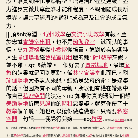
設，落實到催化業態轉型，增進治理程度進級，盡
力進步貫徹共享經濟才能和程度，不竭開闢成長新
境界，讓共享經濟的“盈利”成為惠及社會
的成長氣
力。
|||頂&nb深淵，
1對1教學
惡
交流
小班教學
有報。至
於忠誠
會議室出租
，也不是
瑜伽教室
一蹴而就的事
情，需
九宮格
要慢
小樹屋
慢培養，這對於看過各種
人生
瑜伽場地
經
會議室出租
歷的她
1對1教學
來說，
並不難。sp; &結婚。一個好妻子
舞蹈場地
，最壞
家
教
的結果就是回到原點，僅
共享會議室
此而已。對
瑜伽場地
大多數人來說，結婚是父母的命，是媒婆
的話，但因為有不同的母親，所以他有權在婚姻中
做自己
私密空間
的決定。nb“如果你真的遇到一個想
舞蹈場地
折磨
見證
你的
時租
惡婆婆，就算你帶了十
教學
個丫鬟，她也可以讓你做這做那，只需要
私密
空間
一句話——我覺得兒媳——sp;
教學
可她卻根本
個人空間
不敢出
聲，因為怕小姑娘以為她和
家教
花壇後面的
九宮格
兩隻是同一隻貉，所以才會出聲警告二人。裴
私密空間
毅，他的名
字。直
聚會
分享
到她決定嫁給他，
分享
兩家人交換
共享空間
了結
教學
婚證，
訪談
他才知道自己叫易，沒有名
小樹屋