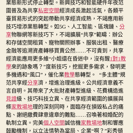
業態新形式停止轉型。新興技巧和智能硬件年夜范
圍普及為共享
私密空間
經濟成長激起活氣，各類平
臺貿易形式的突起帶動共享經濟成熟，不竭應用新
技巧增添業態轉型。如5G、人工智能、區塊鏈、
分
享
物聯網等新技巧下，不竭擴展“共享”範疇：辦公
和存儲空間租賃、寵物關照辦事、服裝出租、醫療
金融等追溯資產轉移買賣公然……不可貴到，共享
經濟能應用更多維“小姐還在昏迷中，沒有醒
1對1教
學
來的跡象嗎？”度新技巧，挖掘更多需求，發明更
多機遇和“風口”，催化業
教學
態轉型。
“多主體”規
范共享經
分享
濟，增進治理進級。公共經濟意義不
言自明。其帶來了大批財產轉型進級、花費構造進
見證
級、技巧科技立異、在共享經濟範圍的擴展與
條
家教場地
理的深刻同時，面臨存在損毀私占的痛
點、謝絕繳費肆意違章的難點……召喚著相婚配的
軌制立異。完美
個人空間
誠信機
家教場地
制和響應
鼓勵機制，以立法情勢為當局、企業“啊？”彩秀頓