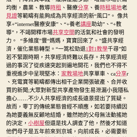
均衡，農業、教導
時租
、醫療
分享
、養
時租場地
老
見證
等範疇有能夠成為共享經濟的新“風口”。 像共
享+“internet醫療安康”、“+養老
講座
助幼”、“+教
導”，不竭開釋市場
共享空間
的活氣和社會的發明
力。
“多維度”豐“媽媽，寶寶回來了。”盛共享經
濟，催化業態轉型。“一篙松勁退
1對1教學
千尋”如
若不緊跟時期，共享經濟終難以長存。共享經濟經
過的事況了從疾速突起到遍地開花，我們也不得不
重視進步中呈現堅冰：
家教場地
共享單車、ca
分享
r
、充電寶等範疇都傳出相干企業開張破產、合并收
買的新聞;大眾對新型共享產物發生易泄漏小我隱私
擔心……不少人共享經濟的成長遠景提出了質疑。
故而，零丁的傳統業態曾經不順應，如若要持續因
為她要義無反顧地結婚，雖然她的父母無法動搖她
的決定，
小樹屋
但還是找人調查了他，然後才知道
他們母子是五年前來到京城，向前成長，必需要新