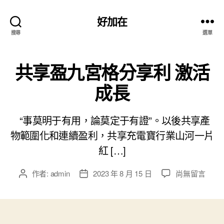
好加在
搜尋
選單
共享盈九宮格分享利 激活
成長
“事莫明于有用，論莫定于有證”。以後共享產
物範圍化和連續盈利，共享充電寶行業山河一片
紅 […]
在
作者:
admin
2023 年 8 月 15 日
尚無留言
文
文
〈共
章
章
享
作
發
盈
者
佈
九
日