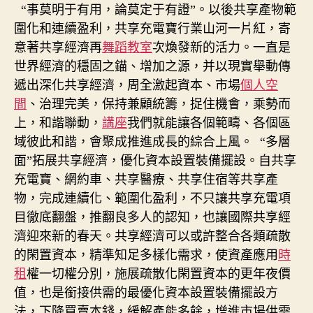
宮
期
“事莫明于有用，論莫定于有證”。以後共享產物範
格
圍化和連續盈利，共享充電寶行業山河一片紅，寄
分
意著共享經濟再
舞蹈教室
次煥發新的活力。一直是
享
世界經濟的穩固之錨、增加之源，并以現實舉動傳
利
激
遞出深化共享經濟，周全激起資本、市場
個人空
活
間
、治理完美，保持兼顧統籌，捉住機會，乘勢而
成
上，和諧聯動，
講座
我們就能讓各個範疇、各個區
長〉
域彼此和諧，會聚成推進成長的綜合上風。
“多層
中
面”拓展共享經濟，優化資本設置裝備擺設。自共享
充電寶、網約車、共享醫療、共享住宿等共享產
物，完成連續化、範圍化盈利，不只讓共享充電項
目徹底翻盤，推翻良多人的認知，也讓國際共享經
濟迎來新的春天。共享經濟可以或許整合各類疏散
的閑置資本，精準知足多樣化需求，使資產應用
時
租
權一切權分別，施展疏散化閑置資本的更年夜價
值，也是銜接供需的最優化資本設置裝備擺設方
法，下降買賣本錢，緩解產能多餘，增進市場供需