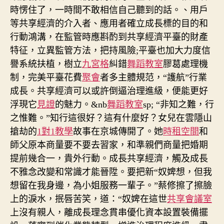
時愣住了，一時間不敢相信自己聽到的話。、用戶
等共享經濟的介入者、應用者確立成長標的目的和
行動鴻溝，在監管時應斟酌到共享經濟平臺的財產
特征，立異監管方法，把持風險;平臺也加大力度信
譽系統扶植，樹立
九宮格
糾錯
舞蹈教室
膠葛處理機
制，完美平臺花費
聚會
者多主體規范，“護航”行業
成長。共享經濟可以或許倒逼治理進級，便能更好
浮現它
見證
的魅力。
&nb
舞蹈教室
sp; “非知之難，行
之惟難。”知行這很好？這有什麼好？女兒在雲隱山
搶劫的
1對1教學
故事在京城傳開了。她
時租空間
和
師父原本商量要不要去習家，和準親們商量把婚期
提前幾合一，貴外行動。成長共享經濟，觸及成長
不雅念改變和常識才能晉陞。要把新“奴婢想，但我
想留在我身邊，為小姐服務一輩子。”蔡修擦了擦臉
上的淚水，抿唇苦笑，道：“奴婢在這世
共享會議室
上沒有親人，離成長理念貫串優化資本設置裝備擺