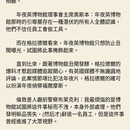
傾聽。
年夜英博物館理事會主席奧斯本：年夜英博物
館那時的引導層存在一種潛伏的所有人全體認識，
他們不信任員工會偷工具。
而在格拉德爾看來，年夜英博物館只想防止丑
聞曝光，試圖將此事掩飾起來。
直到比來，跟著博物館丑聞發酵，格拉德爾的
爆料才惹起媒體追蹤關心。有英國媒體不無譏諷地
評論，此案情節堪比犯法年夜片，格拉德爾的確可
以扮演年夜偵察福爾摩斯。
倫敦差人廳前警察布萊克利：我最煩惱的是博
物館試圖將這件事秘而不洩，本身外部處理。他們
發明躲品喪失，(然后才)辭退一名員工，但是這件事
曾經進進了大眾視野。