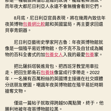
而年夜大都尼日利亞人永遠不會無機會看到它們。
8月底，尼日利亞官員表現，將在幾周內致信年
夜英博物
包養網比較
館和英國當局，再主要求回還
貝寧青銅器。
尼日利亞藝術史學家阿古魯：年夜英博物館就
像是一個殖平易近博物館，你不克不及自甘成為贓
物的百科全書式的加
包養女人
入我的最愛
包養
家。
把比薩斜塔裝進背包、把西班牙教堂用車拉
走、把回生節島石
包養妹
像當成行李帶走。2022
年，一名擁有百萬粉絲的英國博主接連在社交媒體
分送朋友梗圖，嘲諷年夜英博物館在殖平易近時期
搶奪文物。
僅這一篇帖子就取得跨越50萬點贊，終于，他
勝利地被年夜英博物館拉黑。