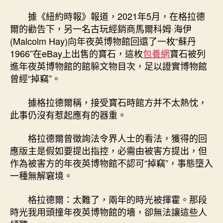
據《紐約時報》報道，2021年5月，在格拉德
爾的勸告下，另一名古玩經銷商馬爾科姆·海伊
(Malcolm Hay)向年夜英博物館回還了一枚“蘇丹
1966”在eBay上出售的寶石，這枚
包養網
寶石被列
進年夜英博物館的館躲文物目次，足以證實博物館
曾經“掉竊”。
據格拉德爾稱，接受寶石時館方并不太熱忱，
此事仍沒有惹起應有的器重。
格拉德爾曾徵詢法令界人士的看法，獲得的回
應版主是假如要提出指控，必需由被害方提出，但
作為被害方的年夜英博物館不認可“掉竊”，事態墮入
一種無解窘境。
格拉德爾：太難了，兩年的時光被揮霍。那段
時光我用頭撞年夜英博物館的墻，卻無法讓這些人