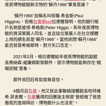
夜英博物館館躲文物的“蘇丹1966”畢竟是誰？
“蘇丹1966”自稱名叫保羅·希金斯(Paul
Higgins)，但格
包養網ppt
拉德爾發明，他的銀行賬
戶名倒是彼得·希格斯(Peter Higgs)，和年夜英博物
館的資深策展人同名，並且這位策展人在社交媒體
上用的網名就是“蘇丹1966”。當他訊問“蘇丹1966”
能否就是希格斯時，對方矢口否定。
2021年2月，格拉德爾給年夜英博物館的副館
長喬納森·威廉姆斯發郵件，提示博物館能夠存在“賊
喊捉賊”景象。
郵件收回后有如杳無音信。
4個月后
包養
，他又就此事聯絡接觸館長哈特維
希·菲舍爾，
包養
獲得的回應版主倒是“曾經做了很是
徹底的查詢拜訪，博物館什么也沒丟”。