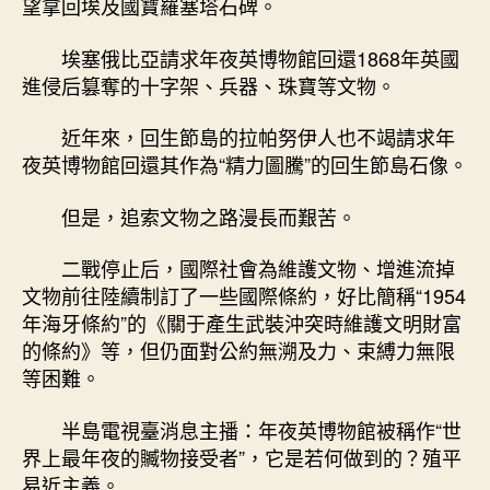
望拿回埃及國寶羅塞塔石碑。
埃塞俄比亞請求年夜英博物館回還1868年英國
進侵后篡奪的十字架、兵器、珠寶等文物。
近年來，回生節島的拉帕努伊人也不竭請求年
夜英博物館回還其作為“精力圖騰”的回生節島石像。
但是，追索文物之路漫長而艱苦。
二戰停止后，國際社會為維護文物、增進流掉
文物前往陸續制訂了一些國際條約，好比簡稱“1954
年海牙條約”的《關于產生武裝沖突時維護文明財富
的條約》等，但仍面對公約無溯及力、束縛力無限
等困難。
半島電視臺消息主播：年夜英博物館被稱作“世
界上最年夜的贓物接受者”，它是若何做到的？殖平
易近主義。