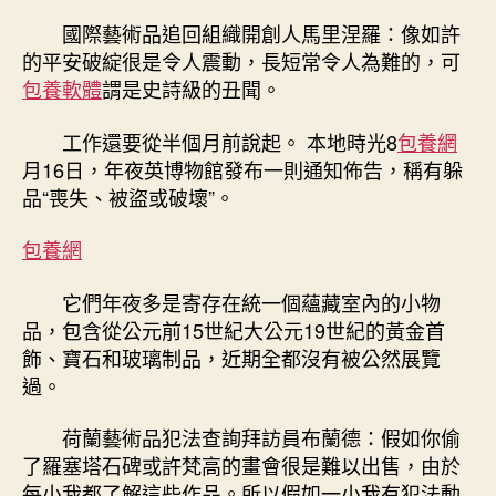
國際藝術品追回組織開創人馬里涅羅：像如許
的平安破綻很是令人震動，長短常令人為難的，可
包養軟體
謂是史詩級的丑聞。
工作還要從半個月前說起。 本地時光8
包養網
月16日，年夜英博物館發布一則通知佈告，稱有躲
品“喪失、被盜或破壞”。
包養網
它們年夜多是寄存在統一個蘊藏室內的小物
品，包含從公元前15世紀大公元19世紀的黃金首
飾、寶石和玻璃制品，近期全都沒有被公然展覽
過。
荷蘭藝術品犯法查詢拜訪員布蘭德：假如你偷
了羅塞塔石碑或許梵高的畫會很是難以出售，由於
每小我都了解這些作品。所以假如一小我有犯法動