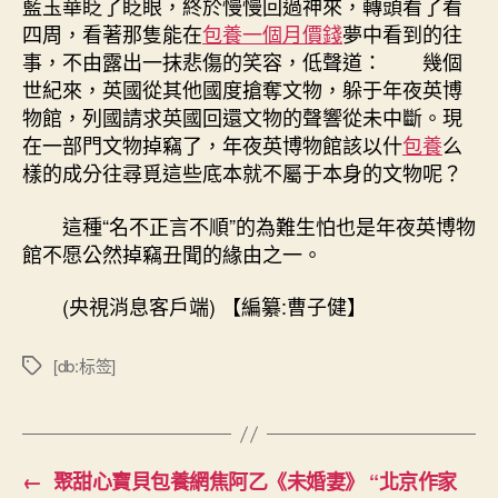
藍玉華眨了眨眼，終於慢慢回過神來，轉頭看了看
四周，看著那隻能在
包養一個月價錢
夢中看到的往
事，不由露出一抹悲傷的笑容，低聲道： 幾個
世紀來，英國從其他國度搶奪文物，躲于年夜英博
物館，列國請求英國回還文物的聲響從未中斷。現
在一部門文物掉竊了，年夜英博物館該以什
包養
么
樣的成分往尋覓這些底本就不屬于本身的文物呢？
這種“名不正言不順”的為難生怕也是年夜英博物
館不愿公然掉竊丑聞的緣由之一。
(央視消息客戶端)
【編纂:曹子健】
[db:标签]
標
籤
←
聚甜心寶貝包養網焦阿乙《未婚妻》 “北京作家