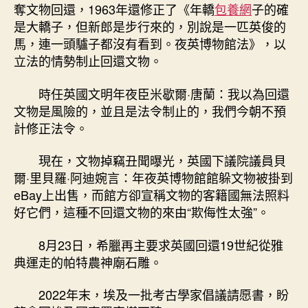
奪文物回還，1963年還修正了《年轎
包養網
子的確
是大轎子，但新郎是步行來的，別說是一匹英俊的
馬，連一頭驢子都沒有看到。夜英博物館法》，以
立法的情勢制止回還文物。
時任英國文明年夜臣米歇爾·唐蘭：我以為回還
文物是風險的，並且是法令制止的，我們今朝不預
計修正法令。
現在，文物掉竊丑聞曝光，英國下議院議員貝
爾·里貝羅·阿迪婉言：年夜英博物館館躲文物被掛到
eBay上出售，而館方卻宣稱文物的客籍國無法照料
好它們，這種不回還文物的來由“欺侮性太強”。
8月23日，希臘再主要求英國回還19世紀從雅
典運走的帕特農神廟石雕。
2022年末，埃及一批考古學家倡議請愿書，盼