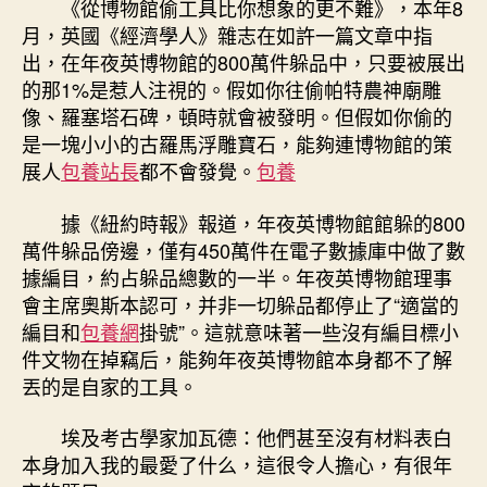
《從博物館偷工具比你想象的更不難》，本年8
月，英國《經濟學人》雜志在如許一篇文章中指
出，在年夜英博物館的800萬件躲品中，只要被展出
的那1%是惹人注視的。假如你往偷帕特農神廟雕
像、羅塞塔石碑，頓時就會被發明。但假如你偷的
是一塊小小的古羅馬浮雕寶石，能夠連博物館的策
展人
包養站長
都不會發覺。
包養
據《紐約時報》報道，年夜英博物館館躲的800
萬件躲品傍邊，僅有450萬件在電子數據庫中做了數
據編目，約占躲品總數的一半。年夜英博物館理事
會主席奧斯本認可，并非一切躲品都停止了“適當的
編目和
包養網
掛號”。這就意味著一些沒有編目標小
件文物在掉竊后，能夠年夜英博物館本身都不了解
丟的是自家的工具。
埃及考古學家加瓦德：他們甚至沒有材料表白
本身加入我的最愛了什么，這很令人擔心，有很年