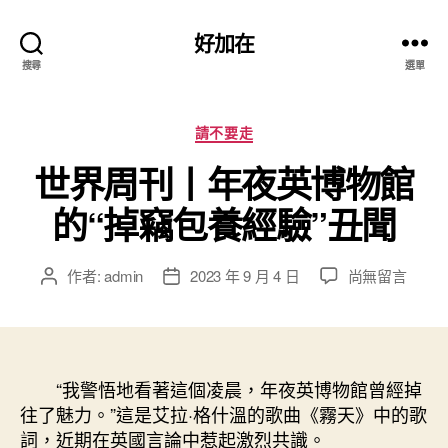
好加在
搜尋
選單
分
請不要走
類
世界周刊丨年夜英博物館
的“掉竊包養經驗”丑聞
在
作者:
admin
2023 年 9 月 4 日
尚無留言
文
文
〈世
章
章
界
作
發
周
者
佈
刊
日
丨
“我警悟地看著這個凌晨，年夜英博物館曾經掉
期
年
往了魅力。”這是艾拉·格什溫的歌曲《霧天》中的歌
夜
詞，近期在英國言論中惹起激烈共識。