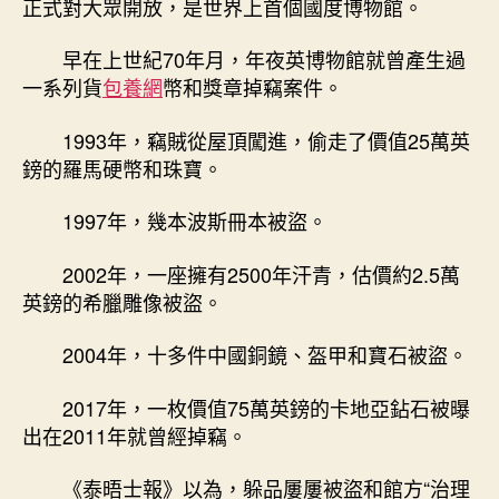
正式對大眾開放，是世界上首個國度博物館。
早在上世紀70年月，年夜英博物館就曾產生過
一系列貨
包養網
幣和獎章掉竊案件。
1993年，竊賊從屋頂闖進，偷走了價值25萬英
鎊的羅馬硬幣和珠寶。
1997年，幾本波斯冊本被盜。
2002年，一座擁有2500年汗青，估價約2.5萬
英鎊的希臘雕像被盜。
2004年，十多件中國銅鏡、盔甲和寶石被盜。
2017年，一枚價值75萬英鎊的卡地亞鉆石被曝
出在2011年就曾經掉竊。
《泰晤士報》以為，躲品屢屢被盜和館方“治理