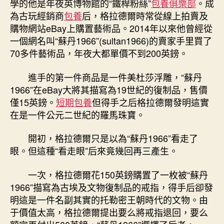
學的他是年夜英博物館的“鐵桿粉絲”
包養俱樂部
。成
為古玩經銷商
包養
后，格拉德爾時常從線上拍賣及
購物網站eBay上購置藝術品。2014年以來他曾經從
一個網名叫“蘇丹1966”(sultan1966)的賣家手里買了
70多件藝術品，年夜大都單價不到200英鎊。
進手的第一件商品是一件美杜莎浮雕，“蘇丹
1966”在eBay大將其描寫為19世紀的復制品，售價
僅15英鎊。
短期包養
但得手之后格拉德爾發明這實
在是一件公元二世紀的羅馬珠寶。
開初，格拉德爾只是以為“蘇丹1966”看走了
眼。但這種“看走眼”后來竟幾回再三產生。
一次，格拉德爾花150英鎊購置了一枚被“蘇丹
1966”描寫為古埃及文物復制品的戒指，得手后卻發
明這是一件名副其實的托勒密王朝時代的文物。由
于價值太高，格拉德爾提出要么將戒指退回，要么