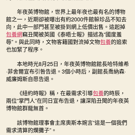
英
博
年夜英博物館，世界上最年夜也最有名的博物
物
館之一，近期卻被曝出有約2000件館躲珍品不知去
館
向，此中一部門甚至被掛到網上低價出售。這起掉
的
包養網
竊丑聞被英國《泰晤士報》描述為“國度羞
“掉
竊
辱”。與此同時，文物客籍國對流掉文物
包養
的追索
包
也加緊了程序。
養
經
本地時光8月25日，年夜英博物館館長哈特維希
驗”
·菲舍爾宣布引咎告退。3個小時后，副館長喬納森·
丑
威廉姆斯自愿告退。
聞〉
中
《紐約時報》稱，在最需求引導
包養
的時辰，
兩位“掌門人”在同日宣布告退，讓深陷丑聞的年夜英
博物館群龍無首。
該博物館理事會主席奧斯本婉言“這是一個我們
需求清算的爛攤子”。