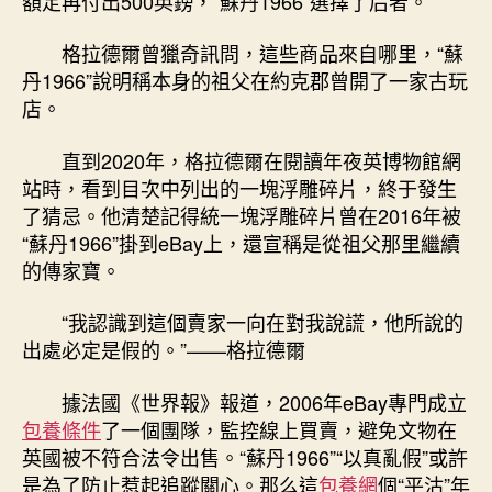
額定再付出500英鎊，“蘇丹1966”選擇了后者。
格拉德爾曾獵奇訊問，這些商品來自哪里，“蘇
丹1966”說明稱本身的祖父在約克郡曾開了一家古玩
店。
直到2020年，格拉德爾在閱讀年夜英博物館網
站時，看到目次中列出的一塊浮雕碎片，終于發生
了猜忌。他清楚記得統一塊浮雕碎片曾在2016年被
“蘇丹1966”掛到eBay上，還宣稱是從祖父那里繼續
的傳家寶。
“我認識到這個賣家一向在對我說謊，他所說的
出處必定是假的。”——格拉德爾
據法國《世界報》報道，2006年eBay專門成立
包養條件
了一個團隊，監控線上買賣，避免文物在
英國被不符合法令出售。“蘇丹1966”“以真亂假”或許
是為了防止惹起追蹤關心。那么這
包養網
個“平沽”年