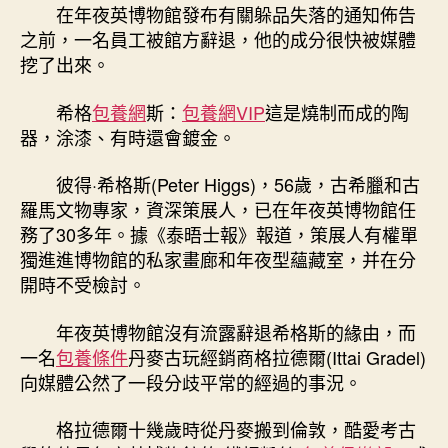
在年夜英博物館發布有關躲品失落的通知佈告
之前，一名員工被館方辭退，他的成分很快被媒體
挖了出來。
希格
包養網
斯：
包養網VIP
這是燒制而成的陶
器，涂漆、有時還會鍍金。
彼得·希格斯(Peter Higgs)，56歲，古希臘和古
羅馬文物專家，資深策展人，已在年夜英博物館任
務了30多年。據《泰晤士報》報道，策展人有權單
獨進進博物館的私家畫廊和年夜型蘊藏室，并在分
開時不受檢討。
年夜英博物館沒有流露辭退希格斯的緣由，而
一名
包養條件
丹麥古玩經銷商格拉德爾(Ittai Gradel)
向媒體公然了一段分歧平常的經過的事況。
格拉德爾十幾歲時從丹麥搬到倫敦，酷愛考古