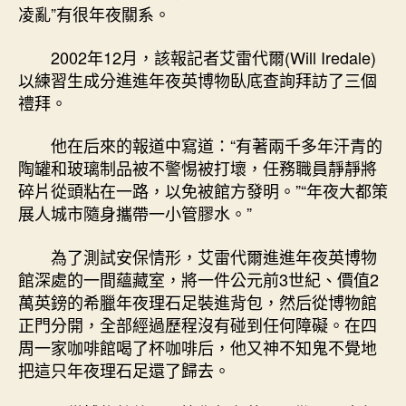
凌亂”有很年夜關系。
2002年12月，該報記者艾雷代爾(Will Iredale)
以練習生成分進進年夜英博物臥底查詢拜訪了三個
禮拜。
他在后來的報道中寫道：“有著兩千多年汗青的
陶罐和玻璃制品被不警惕被打壞，任務職員靜靜將
碎片從頭粘在一路，以免被館方發明。”“年夜大都策
展人城市隨身攜帶一小管膠水。”
為了測試安保情形，艾雷代爾進進年夜英博物
館深處的一間蘊藏室，將一件公元前3世紀、價值2
萬英鎊的希臘年夜理石足裝進背包，然后從博物館
正門分開，全部經過歷程沒有碰到任何障礙。在四
周一家咖啡館喝了杯咖啡后，他又神不知鬼不覺地
把這只年夜理石足還了歸去。