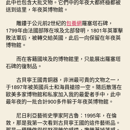
此中也包含大批文物。它們中的年夜大都終極都被
送到這里，年夜英博物館。
雕鏤于公元前2世紀的
包養網
羅塞塔石碑，
1799年由法國部隊在埃及北部發明，1801年英軍擊
敗法軍后，被轉交給英國，此后一向保留在年夜英
博物館。
而在客籍國埃及的博物館里，只能展出羅塞塔
石碑的復制品。
古貝寧王國青銅器，非洲最可貴的文物之一，
于1897年被英國兵士和海員搶掠一空。隨后散落在
歐美多家博物館和私家加入我的最愛者手中，此中
最年夜的一批合計900多件躲于年夜英博物館。
尼日利亞藝術史學家阿古魯：1995年，在倫
敦，那是我第一次看到古貝寧王國的這件藝術品。
那是一種驕傲與惱怒混雜的感情，攙雜著掉落感。