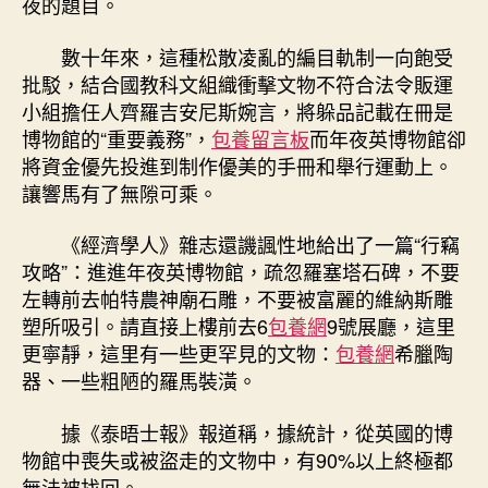
夜的題目。
數十年來，這種松散凌亂的編目軌制一向飽受
批駁，結合國教科文組織衝擊文物不符合法令販運
小組擔任人齊羅吉安尼斯婉言，將躲品記載在冊是
博物館的“重要義務”，
包養留言板
而年夜英博物館卻
將資金優先投進到制作優美的手冊和舉行運動上。
讓響馬有了無隙可乘。
《經濟學人》雜志還譏諷性地給出了一篇“行竊
攻略”：進進年夜英博物館，疏忽羅塞塔石碑，不要
左轉前去帕特農神廟石雕，不要被富麗的維納斯雕
塑所吸引。請直接上樓前去6
包養網
9號展廳，這里
更寧靜，這里有一些更罕見的文物：
包養網
希臘陶
器、一些粗陋的羅馬裝潢。
據《泰晤士報》報道稱，據統計，從英國的博
物館中喪失或被盜走的文物中，有90%以上終極都
無法被找回。