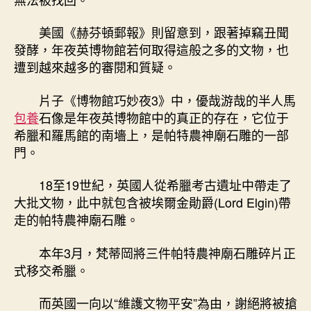
美國《赫芬頓郵報》則留意到，跟著掉竊丑聞
發酵，年夜英博物館若何取得這般之多的文物，也
遭到越來越多的審閱和質疑。
片子《博物館巧妙夜3》中，優哉游哉的半人馬
包養
石像是年夜英博物館中的真正的存在，它位于
希臘和羅馬館的南墻上，是帕特農神廟石雕的一部
門。
18至19世紀，英國人從希臘考古遺址中帶走了
大批文物，此中就包含被埃爾金勛爵(Lord Elgin)帶
走的帕特農神廟石雕。
本年3月，梵蒂岡將三件帕特農神廟石雕碎片正
式移交希臘。
而英國一向以“維護文物平安”為由，謝絕將被搶