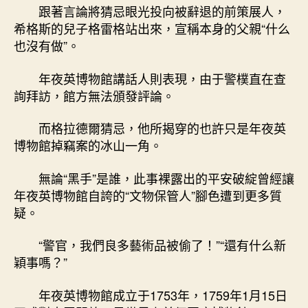
跟著言論將猜忌眼光投向被辭退的前策展人，
希格斯的兒子格雷格站出來，宣稱本身的父親“什么
也沒有做”。
年夜英博物館講話人則表現，由于警樸直在查
詢拜訪，館方無法頒發評論。
而格拉德爾猜忌，他所揭穿的也許只是年夜英
博物館掉竊案的冰山一角。
無論“黑手”是誰，此事裸露出的平安破綻曾經讓
年夜英博物館自誇的“文物保管人”腳色遭到更多質
疑。
“警官，我們良多藝術品被偷了！”“還有什么新
穎事嗎？”
年夜英博物館成立于1753年，1759年1月15日