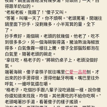
夜鍋，鍋里面曾經沒有幾多湯，骨頭熬了一天，白
得跟羊奶似的。
“老板老板，我餓了！”傻子又叫。
“等著，叫嚷一天了，你不煩啊。”老頭罵著，開端往
鍋里面下抄手，沒剩幾多，小半筲箕的量，全下
了。
抄手煮好，兩個碗，老頭的就幾個，他老了，吃不
到很多多少，另一個海碗裝得滿，豬油熟油海椒放
得多，白氣像霧一樣往上騰，傻子全部腦殼都泡在
白氣里，隨著老頭的碗走。
“拿往吃，格老子的。”將碗仍桌子上，老頭沒個好
氣。
端著海碗，傻子拿筷子就往嘴里
仁愛一品苑
刨。才
出來的抄手燙得很，燙得他齜牙咧嘴，嘴巴里往外
呼氣，一邊呼氣還在嚼。
“格老子，吃個抄手跟八輩子沒吃過飯一樣，說你傻
你還知道來找我，咋個，其他賣吃的不給你吃啊。”
老頭喝著抄手湯，看著傻子的樣子搖頭。