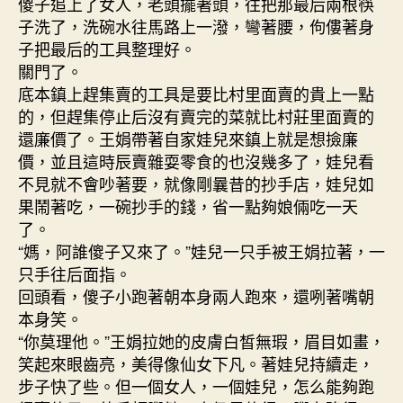
傻子追上了女人，老頭擺著頭，往把那最后兩根筷
子洗了，洗碗水往馬路上一潑，彎著腰，佝僂著身
子把最后的工具整理好。
關門了。
底本鎮上趕集賣的工具是要比村里面賣的貴上一點
的，但趕集停止后沒有賣完的菜就比村莊里面賣的
還廉價了。王娟帶著自家娃兒來鎮上就是想撿廉
價，並且這時辰賣雜耍零食的也沒幾多了，娃兒看
不見就不會吵著要，就像剛曩昔的抄手店，娃兒如
果鬧著吃，一碗抄手的錢，省一點夠娘倆吃一天
了。
“媽，阿誰傻子又來了。”娃兒一只手被王娟拉著，一
只手往后面指。
回頭看，傻子小跑著朝本身兩人跑來，還咧著嘴朝
本身笑。
“你莫理他。”王娟拉她的皮膚白皙無瑕，眉目如畫，
笑起來眼齒亮，美得像仙女下凡。著娃兒持續走，
步子快了些。但一個女人，一個娃兒，怎么能夠跑