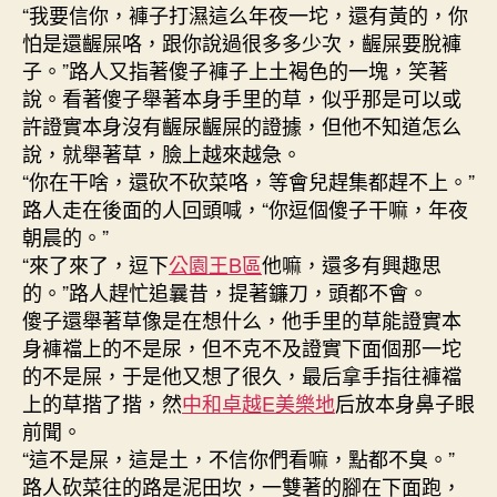
“我要信你，褲子打濕這么年夜一坨，還有黃的，你
怕是還齷屎咯，跟你說過很多多少次，齷屎要脫褲
子。”路人又指著傻子褲子上土褐色的一塊，笑著
說。看著傻子舉著本身手里的草，似乎那是可以或
許證實本身沒有齷尿齷屎的證據，但他不知道怎么
說，就舉著草，臉上越來越急。
“你在干啥，還砍不砍菜咯，等會兒趕集都趕不上。”
路人走在後面的人回頭喊，“你逗個傻子干嘛，年夜
朝晨的。”
“來了來了，逗下
公園王B區
他嘛，還多有興趣思
的。”路人趕忙追曩昔，提著鐮刀，頭都不會。
傻子還舉著草像是在想什么，他手里的草能證實本
身褲襠上的不是尿，但不克不及證實下面個那一坨
的不是屎，于是他又想了很久，最后拿手指往褲襠
上的草揩了揩，然
中和卓越
E美樂地
后放本身鼻子眼
前聞。
“這不是屎，這是土，不信你們看嘛，點都不臭。”
路人砍菜往的路是泥田坎，一雙著的腳在下面跑，