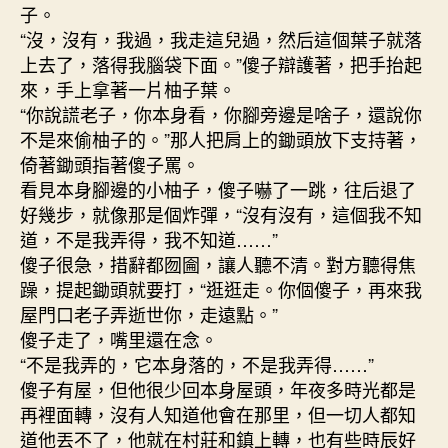
子。
“沒，沒有，我過，我走這兒過，然后這個葉子就落
上去了，落得我腦袋下面。”傻子辯護著，把手抬起
來，手上拿著一片柚子葉。
“你說謊老子，你本身看，你腳旁邊是啥子，還說你
不是來偷柚子的。”那人把肩上的鋤頭放下支持著，
倚著鋤頭指著傻子罵。
看見本身腳邊的小柚子，傻子嚇了一跳，往后退了
好幾步，就像那是個炸彈，“沒有沒有，這個我不知
道，不是我弄得，我不知道……”
傻子很急，措辭都囫圇，讓人聽不清。對方聽得焦
躁，提起鋤頭就要打，“逛逛走。你個傻子，再來我
屋門口老子弄逝世你，走遠點。”
傻子走了，嘴里還在念。
“不是我弄的，它本身落的，不是我弄得……”
傻子有屋，但他很少回本身屋頭，年夜多時光都是
再裡面轉，沒有人知道他會在那里，但一切人都知
道他丟不了，他就在村莊和鎮上轉，也有些時辰好