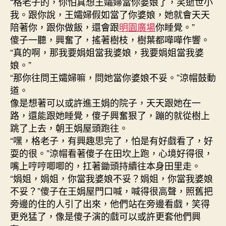
“格老子的，你怕真想王孀婦當你婆娘了，笑逝世小
我。跟你說，王孀婦假如當了你婆娘，她就會天天
陪著你，跟你做飯，還會跟
明園廣場
你睡覺。”
傻子一聽，興奮了，搖著樹枝，樹葉都嘩嘩作響。
“真的啊，那我要娟姐當我婆娘，我要娟姐當我婆
娘。”
“那你往問王孀婦嘛，問她當你婆娘不妥。”涼帽鼓動
道。
像是想著可以或許進王娟的院子，天天跟她在一
路，還能跟她睡覺，傻子興奮狠了，蹦的就從樹上
跳了上去，朝王娟屋頭跑往。
“嘿，格老子，有興趣思完了，怕是有好戲看了，好
耍的很。”涼帽看著傻子在田坎上跑，心境好得很，
嘴上哼哼唧唧的，扛著鋤頭持續往本身田里走。
“娟姐，娟姐，你當我婆娘不妥？娟姐，你當我婆娘
不妥？”傻子在王娟屋門口喊，喊得很高聲，照舊把
旁邊的住的人引了出來，他們站在旁邊看戲，笑得
更兇猛了，像是傻子演的戲可以或許更套他們興