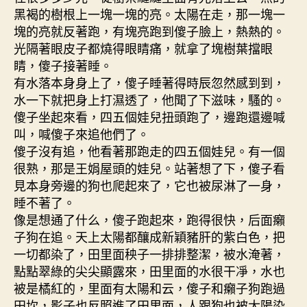
黑褐的樹根上一塊一塊的亮。太陽在走，那一塊一
塊的亮就反著跑，有塊亮跑到傻子臉上，熱熱的。
光隔著眼皮子都燒得眼睛痛，就拿了塊樹葉擋眼
睛，傻子接著睡。
有水落本身身上了，傻子睡著得時辰忽然感到到，
水一下就把身上打濕透了，他聞了下滋味，騷的。
傻子坐起來看，四五個娃兒扭頭跑了，邊跑還邊喊
叫，喊傻子來追他們了。
傻子沒有追，他看著那跑走的四五個娃兒。有一個
很熟，那是王娟屋頭的娃兒。站著想了下，傻子看
見本身旁邊的狗也爬起來了，它也被尿淋了一身，
睡不著了。
像是想通了什么，傻子跑起來，跑得很快，后面癩
子狗在追。天上太陽都釀成新穎豬肝的紫白色，把
一切都染了，田里面秧子一排排整潔，被水淹著，
點點翠綠的尖尖顯露來，田里面的水很干凈，水也
被是橘紅的，里面有太陽和云，傻子和癩子狗跑過
田坎，影子也反照進了田里面，人跟狗也被太陽染