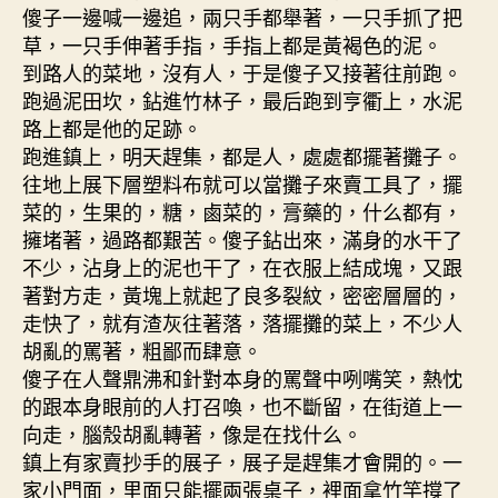
傻子一邊喊一邊追，兩只手都舉著，一只手抓了把
草，一只手伸著手指，手指上都是黃褐色的泥。
到路人的菜地，沒有人，于是傻子又接著往前跑。
跑過泥田坎，鉆進竹林子，最后跑到亨衢上，水泥
路上都是他的足跡。
跑進鎮上，明天趕集，都是人，處處都擺著攤子。
往地上展下層塑料布就可以當攤子來賣工具了，擺
菜的，生果的，糖，鹵菜的，膏藥的，什么都有，
擁堵著，過路都艱苦。傻子鉆出來，滿身的水干了
不少，沾身上的泥也干了，在衣服上結成塊，又跟
著對方走，黃塊上就起了良多裂紋，密密層層的，
走快了，就有渣灰往著落，落擺攤的菜上，不少人
胡亂的罵著，粗鄙而肆意。
傻子在人聲鼎沸和針對本身的罵聲中咧嘴笑，熱忱
的跟本身眼前的人打召喚，也不斷留，在街道上一
向走，腦殼胡亂轉著，像是在找什么。
鎮上有家賣抄手的展子，展子是趕集才會開的。一
家小門面，里面只能擺兩張桌子，裡面拿竹竿撐了