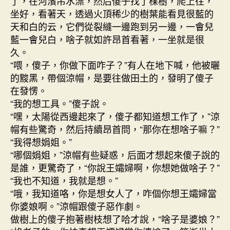
了，在河濱吊水漂，然后傻子找了棵樹，爬上往，
坐好，看著天，透過火頂稀少的樹葉能看見很藍的
天和白的云，它們從裂縫一邊跑到另一邊，一會兒
藍一會兒白，啥子就如許昂首看著，一坐就是很
久。
“喂，傻子，你做下面咋子？”有人在地下喊，他被曬
的黢黑，帶個涼帽，是要往做田土的，發明了傻子
在發愣。
“我的想工具。”傻子說。
“嘿，太陽從西邊起來了，傻子都知道想工作了，”涼
帽有些驚奇，然后持續昂首問，“那你在想啥子嘛？”
“我得想娟姐。”
“哪個娟姐，”涼帽有些疑惑，后面才想起來傻子說的
是誰，更驚奇了，“你說王孀婦啊，你想她做啥子？”
“我也不知道，我就是想。”
“哦，我知道咯，你是想女人了，咋個你想王孀婦當
你婆娘啊。”涼帽跟傻子惡作劇。
做樹上的傻子抱著樹枝想了哈才說，“啥子是婆娘？”