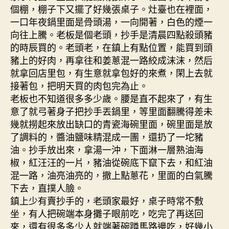
個棚，棚子下又擺了好幾張桌子。灶臺也在裡面，
一口年夜鍋里面是骨頭湯，一向開著，白色的煙一
向往上騰。老板是個老頭，抄手是清晨四點殺頭豬
的時辰買的。老頭老，在鎮上有點位置，能買到頭
豬上的好肉，再拿往和姜蔥混一路絞成沫沫，然后
就拿回店里包，有生意就拿包好的來煮，閑上去就
接著包，把明天買的肉包完為止。
老板也不知道很多多少歲。腰是直不起來了，有生
意了就弓著身子把抄手丟鍋里，等里面翻騰得差未
幾就撈起來放出缺口的青瓷海碗里面，碗里面是放
了調料的，醬油鹽味精混成一團，還扔了一坨豬
油。抄手放出來，拿湯一沖，下面淋一層熟油海
椒，紅汪汪的一片，豬油從碗底下竄下去，和紅油
混一路，油亮油亮的，撒上點蔥花，里面的白氣騰
下去，直撲人臉。
鎮上少有賣抄手的，老頭家最好，桌子時常不敷
坐，有人把碗端本身攤子眼前吃，吃完了再送回
來，還有很多多少人就端著碗蹲馬路邊吃，好幾小