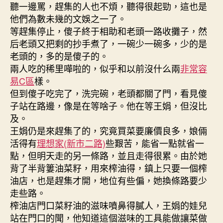
聽一邊罵，趕集的人也不煩，聽得很起勁，這也是
他們為數未幾的文娛之一了。
等趕集停止，傻子終于相助和老頭一路收攤子，然
后老頭又把剩的抄手煮了，一碗少一碗多，少的是
老頭的，多的是傻子的。
兩人吃的稀里嘩啦的，似乎和以前沒什么兩
非常容
易C區
樣。
但到傻子吃完了，洗完碗，老頭都關了門，看見傻
子站在路邊，像是在等啥子。他在等王娟，但沒比
及。
王娟仍是來趕集了的，究竟買菜要廉價良多，娘倆
活得有
理想家(新市二路)
些艱苦，能省一點就省一
點，但明天走的另一條路，並且走得很累。由於她
背了半背簍油菜籽，用來榨油得，鎮上只要一個榨
油店，也是趕集才開，地位有些偏，她換條路要少
走些路。
榨油店門口菜籽油的滋味噴鼻得膩人，王娟的娃兒
站在門口的聞，他知道這個滋味的工具能做讓菜做