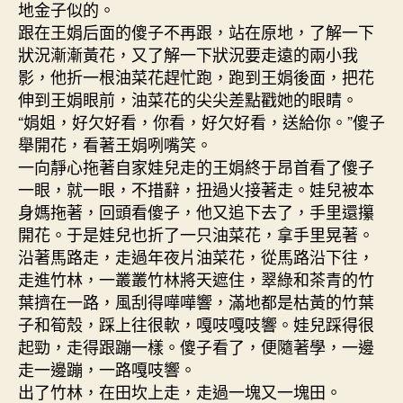
地金子似的。
跟在王娟后面的傻子不再跟，站在原地，了解一下
狀況漸漸黃花，又了解一下狀況要走遠的兩小我
影，他折一根油菜花趕忙跑，跑到王娟後面，把花
伸到王娟眼前，油菜花的尖尖差點戳她的眼睛。
“娟姐，好欠好看，你看，好欠好看，送給你。”傻子
舉開花，看著王娟咧嘴笑。
一向靜心拖著自家娃兒走的王娟終于昂首看了傻子
一眼，就一眼，不措辭，扭過火接著走。娃兒被本
身媽拖著，回頭看傻子，他又追下去了，手里還攥
開花。于是娃兒也折了一只油菜花，拿手里晃著。
沿著馬路走，走過年夜片油菜花，從馬路沿下往，
走進竹林，一叢叢竹林將天遮住，翠綠和茶青的竹
葉擠在一路，風刮得嘩嘩響，滿地都是枯黃的竹葉
子和筍殼，踩上往很軟，嘎吱嘎吱響。娃兒踩得很
起勁，走得跟蹦一樣。傻子看了，便隨著學，一邊
走一邊蹦，一路嘎吱響。
出了竹林，在田坎上走，走過一塊又一塊田。