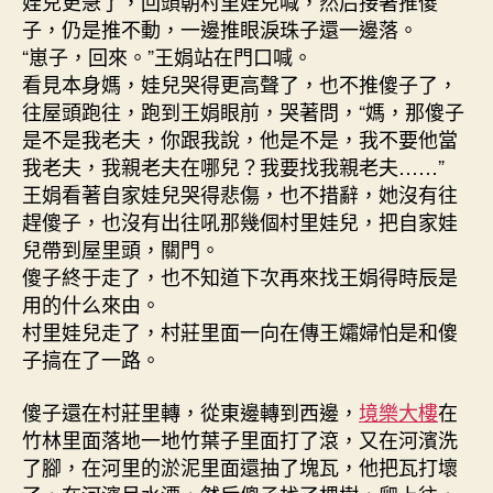
娃兒更急了，回頭朝村里娃兒喊，然后接著推傻
子，仍是推不動，一邊推眼淚珠子還一邊落。
“崽子，回來。”王娟站在門口喊。
看見本身媽，娃兒哭得更高聲了，也不推傻子了，
往屋頭跑往，跑到王娟眼前，哭著問，“媽，那傻子
是不是我老夫，你跟我說，他是不是，我不要他當
我老夫，我親老夫在哪兒？我要找我親老夫……”
王娟看著自家娃兒哭得悲傷，也不措辭，她沒有往
趕傻子，也沒有出往吼那幾個村里娃兒，把自家娃
兒帶到屋里頭，關門。
傻子終于走了，也不知道下次再來找王娟得時辰是
用的什么來由。
村里娃兒走了，村莊里面一向在傳王孀婦怕是和傻
子搞在了一路。
傻子還在村莊里轉，從東邊轉到西邊，
境樂大樓
在
竹林里面落地一地竹葉子里面打了滾，又在河濱洗
了腳，在河里的淤泥里面還抽了塊瓦，他把瓦打壞