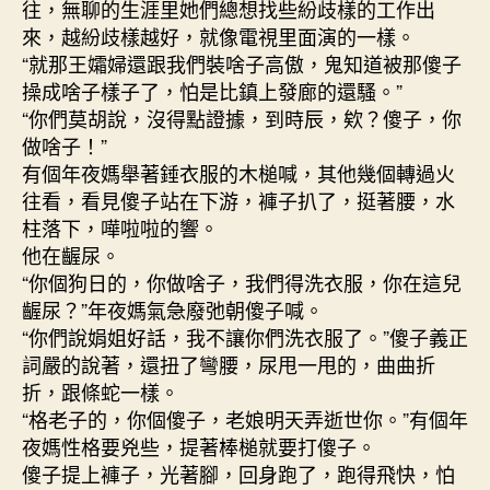
往，無聊的生涯里她們總想找些紛歧樣的工作出
來，越紛歧樣越好，就像電視里面演的一樣。
“就那王孀婦還跟我們裝啥子高傲，鬼知道被那傻子
操成啥子樣子了，怕是比鎮上發廊的還騷。”
“你們莫胡說，沒得點證據，到時辰，欸？傻子，你
做啥子！”
有個年夜媽舉著錘衣服的木槌喊，其他幾個轉過火
往看，看見傻子站在下游，褲子扒了，挺著腰，水
柱落下，嘩啦啦的響。
他在齷尿。
“你個狗日的，你做啥子，我們得洗衣服，你在這兒
齷尿？”年夜媽氣急廢弛朝傻子喊。
“你們說娟姐好話，我不讓你們洗衣服了。”傻子義正
詞嚴的說著，還扭了彎腰，尿甩一甩的，曲曲折
折，跟條蛇一樣。
“格老子的，你個傻子，老娘明天弄逝世你。”有個年
夜媽性格要兇些，提著棒槌就要打傻子。
傻子提上褲子，光著腳，回身跑了，跑得飛快，怕