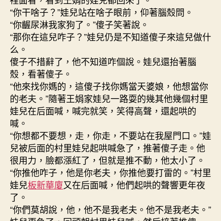
“你干啥子？”娃兒站在啥子眼前，仰著腦殼問。
“你齷尿淋我家狗了。”傻子笑著說。
“那你在這兒咋子？”娃兒仍是不知道傻子來這兒做什
么。
傻子不措辭了，他不知道咋個說。娃兒還抬著腦
殼，看著傻子。
“他來找你媽的，這傻子找你媽當天婆娘，他想當你
的老夫。”隨著王娟家娃兒一路耍的幾其他幾個村里
娃兒在后面喊，喊完就笑，笑得高聲，還起哄的
喊。
“你想都不要想，走，你走，不要站在我屋門口。”娃
兒被后面的村里娃兒起哄喊急了，推著傻子走。他
很用力，臉都漲紅了，但就是推不動，他太小了。
“你推他咋子，他是你老夫，你推他要打雷的。”村里
娃兒
板新華廈
又在后面喊，他們起哄的聲響更年夜
了。
“你們莫胡說，他，他不是我老夫。他不是我老夫。”