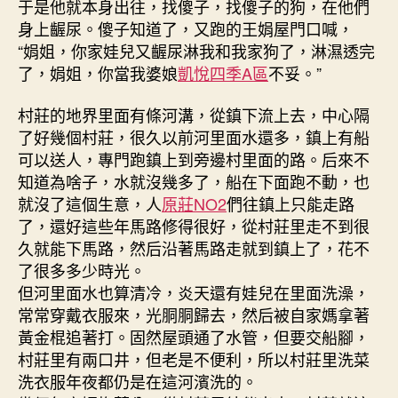
于是他就本身出往，找傻子，找傻子的狗，在他們
身上齷尿。傻子知道了，又跑的王娟屋門口喊，
“娟姐，你家娃兒又齷尿淋我和我家狗了，淋濕透完
了，娟姐，你當我婆娘
凱悅四季A區
不妥。”
村莊的地界里面有條河溝，從鎮下流上去，中心隔
了好幾個村莊，很久以前河里面水還多，鎮上有船
可以送人，專門跑鎮上到旁邊村里面的路。后來不
知道為啥子，水就沒幾多了，船在下面跑不動，也
就沒了這個生意，人
原莊NO2
們往鎮上只能走路
了，還好這些年馬路修得很好，從村莊里走不到很
久就能下馬路，然后沿著馬路走就到鎮上了，花不
了很多多少時光。
但河里面水也算清冷，炎天還有娃兒在里面洗澡，
常常穿戴衣服來，光胴胴歸去，然后被自家媽拿著
黃金棍追著打。固然屋頭通了水管，但要交船腳，
村莊里有兩口井，但老是不便利，所以村莊里洗菜
洗衣服年夜都仍是在這河濱洗的。