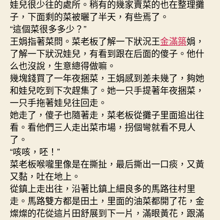
娃兒很少往的處所。稍有的幾家賣菜的也在整理攤
子，下面剩的菜被曬了半天，有些焉了。
“這個菜很多多少？”
王娟指著菜問。菜老板了解一下狀況王
金滿築
娟，
了解一下狀況娃兒，有看到跟在后面的傻子。他什
么也沒說，生意總得做嘛。
幾塊錢買了一年夜捆菜，王娟感到差未幾了，夠她
和娃兒吃到下次趕集了。她一只手提著年夜捆菜，
一只手拖著娃兒往回走。
她走了，傻子也隨著走，菜老板從攤子里面追出往
看。看他們三人走出菜市場，拐個彎就看不見人
了。
“咳咳，呸！”
菜老板喉嚨里像是在撕扯，最后撕出一口痰，又黃
又黏，吐在地上。
從鎮上走出往，沿著比鎮上細良多的馬路往村里
走。馬路雙方都是田土，里面的油菜都開了花，金
燦燦的花從這片田舒展到下一片，滿眼黃花，跟滿