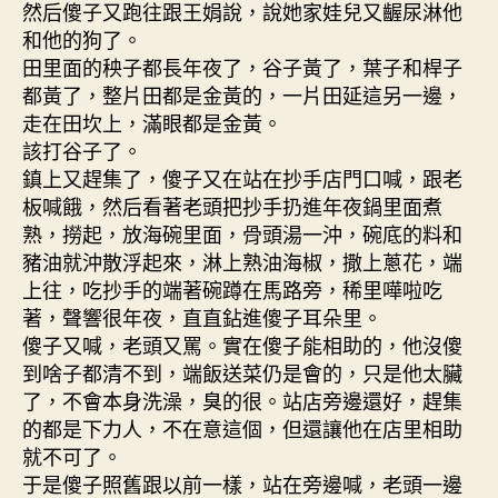
然后傻子又跑往跟王娟說，說她家娃兒又齷尿淋他
和他的狗了。
田里面的秧子都長年夜了，谷子黃了，葉子和桿子
都黃了，整片田都是金黃的，一片田延這另一邊，
走在田坎上，滿眼都是金黃。
該打谷子了。
鎮上又趕集了，傻子又在站在抄手店門口喊，跟老
板喊餓，然后看著老頭把抄手扔進年夜鍋里面煮
熟，撈起，放海碗里面，骨頭湯一沖，碗底的料和
豬油就沖散浮起來，淋上熟油海椒，撒上蔥花，端
上往，吃抄手的端著碗蹲在馬路旁，稀里嘩啦吃
著，聲響很年夜，直直鉆進傻子耳朵里。
傻子又喊，老頭又罵。實在傻子能相助的，他沒傻
到啥子都清不到，端飯送菜仍是會的，只是他太臟
了，不會本身洗澡，臭的很。站店旁邊還好，趕集
的都是下力人，不在意這個，但還讓他在店里相助
就不可了。
于是傻子照舊跟以前一樣，站在旁邊喊，老頭一邊