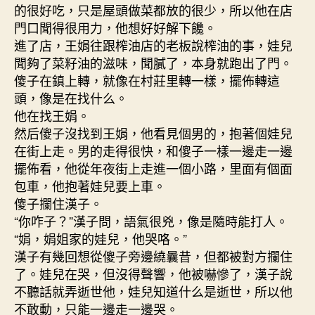
的很好吃，只是屋頭做菜都放的很少，所以他在店
門口聞得很用力，他想好好解下饞。
進了店，王娟往跟榨油店的老板說榨油的事，娃兒
聞夠了菜籽油的滋味，聞膩了，本身就跑出了門。
傻子在鎮上轉，就像在村莊里轉一樣，擺佈轉這
頭，像是在找什么。
他在找王娟。
然后傻子沒找到王娟，他看見個男的，抱著個娃兒
在街上走。男的走得很快，和傻子一樣一邊走一邊
擺佈看，他從年夜街上走進一個小路，里面有個面
包車，他抱著娃兒要上車。
傻子攔住漢子。
“你咋子？”漢子問，語氣很兇，像是隨時能打人。
“娟，娟姐家的娃兒，他哭咯。”
漢子有幾回想從傻子旁邊繞曩昔，但都被對方攔住
了。娃兒在哭，但沒得聲響，他被嚇慘了，漢子說
不聽話就弄逝世他，娃兒知道什么是逝世，所以他
不敢動，只能一邊走一邊哭。