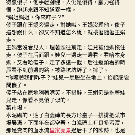
得贏傻子，他手輕腳健，人仍是傻得，腳力強得
很，跑起來跟不知道累一樣。
“娟姐娟姐，你來咋子？”
傻子跟在王娟旁邊走，對她喊。王娟沒理他，傻子
還想說什么，卻又不知道怎么說，就接著隨著王娟
走。
王娟當沒看見人，埋著頭往前走，娃兒被他媽拖住
走，傻子在后面跟。娃兒一邊走一邊看，看哈本身
媽，又看哈傻子，走了多遠一截，后往返頭看的時
辰看不到前邊的路，被路坑坑絆了，摔了。
“你隨著我們咋子？”娃兒一屁股坐在地上，抬起腦袋
問傻子。
傻子站在原地咧著嘴笑，不措辭。王娟仍是拖著娃
兒走，像看不見傻子似的。
菜市場。
水泥砌的，貼了白瓷磚的長方形臺子一排排把菜市
場展滿，下面年夜都空著，白瓷磚上有良多污漬，
那是賣肉的血水流
皇家豪景
過后干了的陳跡，也是