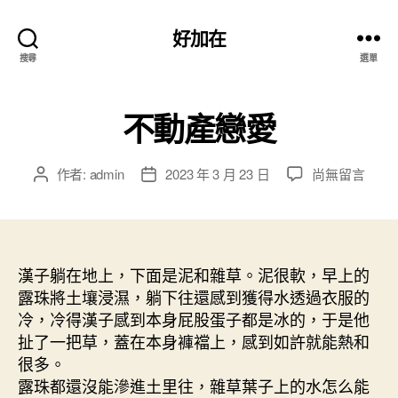
好加在
搜尋
選單
不動產戀愛
在
作者:
admin
2023 年 3 月 23 日
尚無留言
文
文
〈不
章
章
動
作
發
產
者
佈
戀
日
愛〉
漢子躺在地上，下面是泥和雜草。泥很軟，早上的
期
中
露珠將土壤浸濕，躺下往還感到獲得水透過衣服的
冷，冷得漢子感到本身屁股蛋子都是冰的，于是他
扯了一把草，蓋在本身褲襠上，感到如許就能熱和
很多。
露珠都還沒能滲進土里往，雜草葉子上的水怎么能