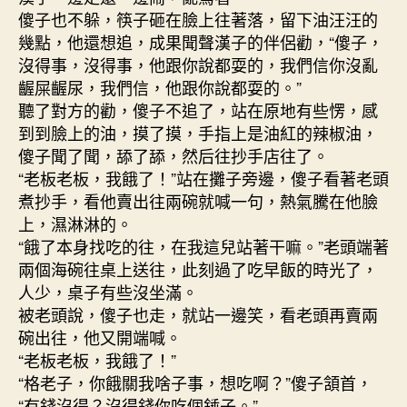
傻子也不躲，筷子砸在臉上往著落，留下油汪汪的
幾點，他還想追，成果聞聲漢子的伴侶勸，“傻子，
沒得事，沒得事，他跟你說都耍的，我們信你沒亂
齷屎齷尿，我們信，他跟你說都耍的。”
聽了對方的勸，傻子不追了，站在原地有些愣，感
到到臉上的油，摸了摸，手指上是油紅的辣椒油，
傻子聞了聞，舔了舔，然后往抄手店往了。
“老板老板，我餓了！”站在攤子旁邊，傻子看著老頭
煮抄手，看他賣出往兩碗就喊一句，熱氣騰在他臉
上，濕淋淋的。
“餓了本身找吃的往，在我這兒站著干嘛。”老頭端著
兩個海碗往桌上送往，此刻過了吃早飯的時光了，
人少，桌子有些沒坐滿。
被老頭說，傻子也走，就站一邊笑，看老頭再賣兩
碗出往，他又開端喊。
“老板老板，我餓了！”
“格老子，你餓關我啥子事，想吃啊？”傻子頷首，
“有錢沒得？沒得錢你吃個錘子。”