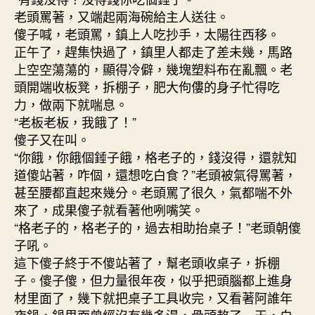
老頭罵著，又端起兩海碗給主人送往。
傻子喊，老頭罵，鎮上人吃抄手，太陽往西移。
正午了，趕集快過了，鎮里人都走了差未幾，馬路
上空空蕩蕩的，顯得冷僻，幾塊塑料布在亂飄。老
頭開端收板凳，拆棚子，肥大佝僂的身子忙得吃
力，做兩下就喘息。
“老板老板，我餓了！”
傻子又在叫。
“你餓，你餓個錘子餓，格老子的，錢沒得，還就知
道傻站著，咋個，還想吃白食？”老頭被氣得罵著，
甚至腰都直起來幾分。老頭罵了很久，氣都喘不外
來了，成果傻子就看著他咧嘴笑。
“格老子的，格老子的，過去相助抬桌子！”老頭朝傻
子吼。
這下傻子終于不傻站著了，幫老頭收桌子，拆棚
子。傻子傻，但力量很年夜，似乎把頭腦都上進身
材里面了，幾下就把桌子工具收完，又看著阿誰年