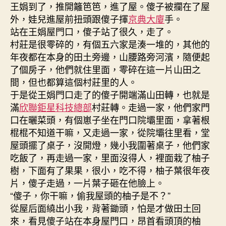
王娟到了，推開籬笆笆，進了屋。傻子被攔在了屋
外，娃兒進屋前扭頭跟傻子揮
京典大廈
手。
站在王娟屋門口，傻子站了很久，走了。
村莊是很零碎的，有個五六家是湊一堆的，其他的
年夜都在本身的田土旁邊，山腰路旁河濱，隨便起
了個房子，他們就住里面，零碎在這一片山田之
間，但也都算這個村莊里的人。
于是從王娟門口走了的傻子開端滿山田轉，也就是
滿
欣聯鉅星科技總部
村莊轉。走過一家，他們家門
口在曬菜頭，有個崽子坐在門口院壩里面，拿著根
棍棍不知道干嘛，又走過一家，從院壩往里看，堂
屋頭擺了桌子，沒開燈，幾小我圍著桌子，他們家
吃飯了，再走過一家，里面沒得人，裡面栽了柚子
樹，下面有了果果，很小，吃不得，柚子葉很年夜
片，傻子走過，一片葉子砸在他臉上。
“傻子，你干嘛，偷我屋頭的柚子是不？”
從屋后面繞出小我，背著鋤頭，怕是才做田土回
來，看見傻子站在本身屋門口，昂首看頭頂的柚