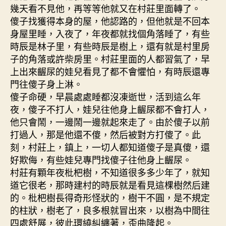
幾天看不見他，再等等他就又在村莊里面轉了。
傻子找獲得本身的屋，他認路的，但他就是不回本
身屋里睡，入夜了，年夜都就找個角落睡了，有些
時辰是林子里，有些時辰是樹上，還有就是村里房
子的角落或許柴房里。村莊里面的人都習氣了，早
上出來齷尿的娃兒看見了都不會懼怕，有時辰還專
門往傻子身上淋。
傻子命硬，早晨處處睡都沒凍逝世，活到這么年
夜，傻子不打人，娃兒往他身上齷尿都不會打人，
他只會鬧，一邊鬧一邊就起來走了。由於傻子以前
打過人，那是他還不傻，然后被對方打傻了。此
刻，村莊上，鎮上，一切人都知道傻子是真傻，還
好欺侮，有些娃兒專門找傻子往他身上齷尿。
村莊有顆年夜枇杷樹，不知道很多多少年了，就知
道它很老，那時建村的時辰就是看見這棵樹然后建
的。枇杷樹長得奇形怪狀的，樹干不圓，是不規定
的柱狀，樹老了，良多根就冒出來，以樹為中間往
四處舒展，彼此環繞糾纏著，歪曲隆起。