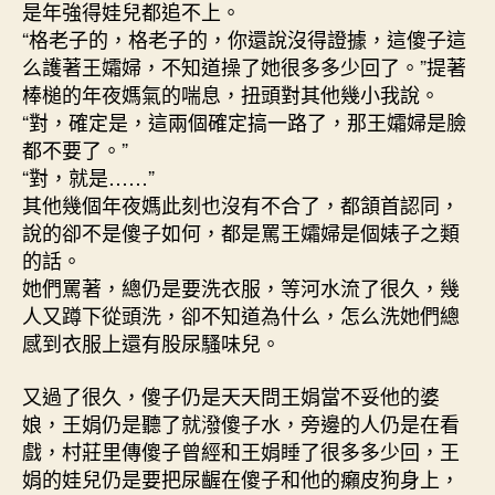
是年強得娃兒都追不上。
“格老子的，格老子的，你還說沒得證據，這傻子這
么護著王孀婦，不知道操了她很多多少回了。”提著
棒槌的年夜媽氣的喘息，扭頭對其他幾小我說。
“對，確定是，這兩個確定搞一路了，那王孀婦是臉
都不要了。”
“對，就是……”
其他幾個年夜媽此刻也沒有不合了，都頷首認同，
說的卻不是傻子如何，都是罵王孀婦是個婊子之類
的話。
她們罵著，總仍是要洗衣服，等河水流了很久，幾
人又蹲下從頭洗，卻不知道為什么，怎么洗她們總
感到衣服上還有股尿騷味兒。
又過了很久，傻子仍是天天問王娟當不妥他的婆
娘，王娟仍是聽了就潑傻子水，旁邊的人仍是在看
戲，村莊里傳傻子曾經和王娟睡了很多多少回，王
娟的娃兒仍是要把尿齷在傻子和他的癩皮狗身上，