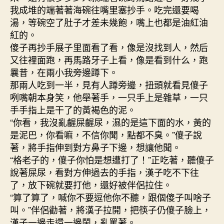
我成堆的端著著海碗往嘴里塞抄手。吃完還要喝
湯，等碗空了肚子才差未幾飽，嘴上也都是油紅油
紅的。
傻子再抄手展子里面看了看，像是沒找到人，然后
又往裡面跑，再馬路牙子上看，像是看到什么，跑
曩昔，在兩小我旁邊蹲下。
那兩人吃到一半，見有人蹲旁邊，扭頭就看見傻子
咧嘴朝本身笑，他舉著手，一只手上是雜草，一只
手手指上是干了的黃褐色的泥。
“你看，我沒亂齷屎齷尿，濕的是這下面的水，黃的
是泥巴，你看嘛，不信你聞，點都不臭。”傻子說
著，將手指伸到對方鼻子下邊，想讓他聞。
“格老子的，傻子你怕是想遭打了！”正吃著，聽傻子
說著屎尿，看對方伸過去的手指，漢子吃不下往
了，放下碗就要打他，還好被伴侶拉住。
“算了算了，喊你不要逗他你不聽，跟個傻子叫啥子
叫。”伴侶勸著，將漢子拉開，把筷子仍傻子臉上，
漢子一邊走還一邊鬧，亂罵著。