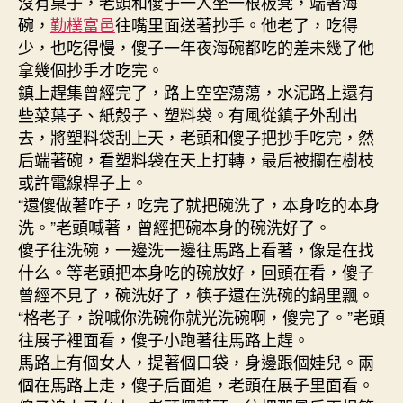
沒有桌子，老頭和傻子一人坐一根板凳，端著海
碗，
勤樸富邑
往嘴里面送著抄手。他老了，吃得
少，也吃得慢，傻子一年夜海碗都吃的差未幾了他
拿幾個抄手才吃完。
鎮上趕集曾經完了，路上空空蕩蕩，水泥路上還有
些菜葉子、紙殼子、塑料袋。有風從鎮子外刮出
去，將塑料袋刮上天，老頭和傻子把抄手吃完，然
后端著碗，看塑料袋在天上打轉，最后被攔在樹枝
或許電線桿子上。
“還傻做著咋子，吃完了就把碗洗了，本身吃的本身
洗。”老頭喊著，曾經把碗本身的碗洗好了。
傻子往洗碗，一邊洗一邊往馬路上看著，像是在找
什么。等老頭把本身吃的碗放好，回頭在看，傻子
曾經不見了，碗洗好了，筷子還在洗碗的鍋里飄。
“格老子，說喊你洗碗你就光洗碗啊，傻完了。”老頭
往展子裡面看，傻子小跑著往馬路上趕。
馬路上有個女人，提著個口袋，身邊跟個娃兒。兩
個在馬路上走，傻子后面追，老頭在展子里面看。