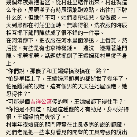
幾個年夜媽抱著盆，從村莊里結伴出來。村莊就這
么年夜，屋頭漢子有時辰還能跑遠點，出往打下牌
什么的，但她們不可，她們要帶娃兒，要做飯，一
天到黑都在村莊里面轉，無聊得很，洗衣服的時辰
相互擺下龍門陣就成了很不錯的一件事。
在河濱蹲下，把衣服在河水里面滲透，上番筧，然
后搓，有些是有也拿棒槌錘。一邊洗一邊擺著龍門
陣。擺著擺著，話題就擺倒了王孀婦和村里傻子身
上。
“你們說，那傻子和王孀婦搞沒搞在一路？”
“怕是早搞上了，王孀婦屋頭男的都逝世了幾年了，
怕是饑渴的很哦，這有個男的天天往她屋頭跑，她
忍得住？”
“可那是個
吉祥公寓
傻的啊，王孀婦都下得往手？”
“你怕是不知道，就是這種傻的才有勁兒，身材好得
很，王孀婦怕是爽慘了。”
村里年夜娘擺的龍門陣實在比良多男的說的都臟，
她們老是把一些本身看見的聞聲的工具夸張的說出