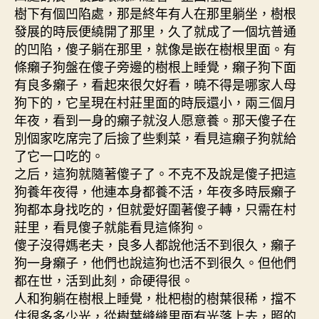
樹下有個凹陷處，那是終年有人在那里躺坐，樹根
發展的時辰便繞開了那里，久了就成了一個坑普通
的凹陷，傻子躺在那里，就像是嵌在樹根里面。有
條癩子狗盤在傻子旁邊的樹根上睡覺，癩子狗下面
有良多癩子，看起來很欠好看，曉不得是哪家人母
狗下的，它呈現在村莊里面的時辰還小，兩三個月
年夜，看到一身的癩子就沒人愿意養。那天傻子在
別個家吃席完了后撿了些剩菜，看見這癩子狗就給
了它一口吃的。
之后，這狗就隨著傻子了。不克不及說是傻子把這
狗養年夜得，他連本身都養不活，年夜多時辰癩子
狗都本身找吃的，但就愛好圍著傻子轉，只需在村
莊里，看見傻子就能看見這條狗。
傻子沒得媽老夫，良多人都說他活不到很久，癩子
狗一身癩子，他們也說這狗也活不到很久。但他們
都在世，活到此刻，命硬得很。
人和狗躺在樹根上睡覺，枇杷樹的樹葉很稀，擋不
住很多多少光，從樹葉縫縫里面有光落上去，照的