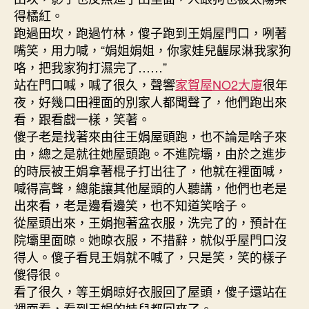
得橘紅。
跑過田坎，跑過竹林，傻子跑到王娟屋門口，咧著
嘴笑，用力喊，“娟姐娟姐，你家娃兒齷尿淋我家狗
咯，把我家狗打濕完了……”
站在門口喊，喊了很久，聲響
家賀屋NO2大廈
很年
夜，好幾口田裡面的別家人都聞聲了，他們跑出來
看，跟看戲一樣，笑著。
傻子老是找著來由往王娟屋頭跑，也不論是啥子來
由，總之是就往她屋頭跑。不進院壩，由於之進步
的時辰被王娟拿著棍子打出往了，他就在裡面喊，
喊得高聲，總能讓其他屋頭的人聽講，他們也老是
出來看，老是邊看邊笑，也不知道笑啥子。
從屋頭出來，王娟抱著盆衣服，洗完了的，預計在
院壩里面晾。她晾衣服，不措辭，就似乎屋門口沒
得人。傻子看見王娟就不喊了，只是笑，笑的樣子
傻得很。
看了很久，等王娟晾好衣服回了屋頭，傻子還站在
裡面看，看到王娟的娃兒都回來了。