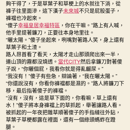
夠干得了，于是草葉子和草梗上的水就往下淌，從
褲子往里面滲，這下漢子
未來城
不只是屁股蛋子，
褲襠也冷起來。
“傻子
幸福皇居幸福特區
，你在干嘛。”路上有人喊，
他手里提著鐮刀，正要往本身地里往。
“曬太陽。”傻子坐起來，咧嘴對著路人笑，身上還有
草葉子和土渣。
路人昂首看了看天，太陽才走山那頭爬出來一半，
連山頂的霧都沒燒透。
當代CITY
然后拿鐮刀對著傻
子說，“你曬個屁，我看你就是得亂齷尿。”
“我沒有！”傻子有些急，辯論著，“我在曬太陽。”
“你還說沒有，你看你褲襠都是濕的。”路人將鐮刀下
移，最后指著傻子的褲襠。
“沒有，沒有，這是草下面的，你看嘛，草上還有
水！”傻子將本身褲襠上的草抓起，舉著讓路人看。
被抓起的一年夜把雜草順著傻子的手指縫往外鉆，
草葉子草梗都露在裡面，還有一個綠頭螞蚱在蹬
腿。