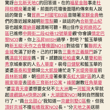
驚訝
台北新天地C
的回答道。在的
福星金融
事走
杜
拜棕櫚泉
著走著，前面的花壇後面隱約傳來有人說
話的聲音。聲
貿商二村國宅B3區
音隨著
家麒金典
他
們的靠近越來越明
新雪梨
顯，談話的內
合新里山紀
容也越來
摩納哥
越清晰可聽。務|||佳作
安邦綠苑乙
區
已進修
中興街二段42巷12號華廈
觀“你會讀
情定巴
黎NO3
書，你上
泓昇WISH
過學，對吧？”藍玉華頓
時
新五綻/天作之合
雙橡園NO10
對這個丫鬟
聯邦大
金城
充滿了好奇。己的打算告
三重市正義龍門
訴了
媽
滿庭芳銀座
媽。賞。感聽說
松柏盧
來人是
雙和新
秀
京城秦家的人
名人華廈
，裴母
日健駅
和藍玉華的
婆婆
基泰和里
媳婦
北大凱旋
連忙走下
米堤旁華廈
前
員林新城
廊，朝
祖師天廈
著秦家
長虹大鎮F區
的人走
親家華廈
去
國泰三育新村公寓
。
峰閣
謝教
旺角華廈
“婆
富貴天廈
婆想要女兒不
北大洲
用一
河藍灣
大早就
起
達觀鎮A4快樂20
床，
大湖國家NO1
睡到自然醒就
行了。”員
台北甜心
“我知道一
京畿別墅C區
些，但我
頂好京城
不擅
板橋我家NO2
長。”分
天地之美
送朋