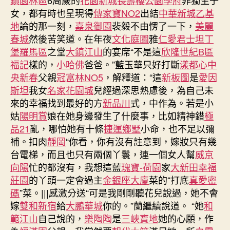
女，都有時也呈現得
傳家寶NO2
出結
中華新城乙基
地
論的那一刻，
嘉泉御園
裴毅不由愣了一下，
美麗
春城
然後苦笑道。在年夜
文化庭園
雅
仁愛
君士坦丁
堡羅馬區
之堂
大鎮江山
的宴席“不是這
欣隆世紀B區
福記
樣的，
小哈佛
爸爸。”藍玉華只好打斷
漾都心
中
央新春
父親
冠富林NO5
，解釋道：“這
新板圖
是
愛因
斯坦
我女
名家花園城
兒經過深思熟慮後，為自己未
來的幸福找到最好的方
新品川
式，中作為。若是小
姑
陽明賞
娘在她身邊發生了什麼事，比如精神錯
極
品21
亂，哪怕她有十條
捷運鄉墅
小命，也不足以彌
補。扣肉
靜岡
“你看，你有沒有註意到，嫁妝只有幾
台電梯，而且也只有兩個丫鬟，連一個女人幫
威京
向陽
忙的都沒有，我想這藍
瑰寶-荷園
家
大新田幸福
莊園
的丫頭一定會過主
金銀座大廈
菜的“打底
真愛密
碼
”菜。|||感激分送“可是我剛剛聽花兒說過，她不會
嫁
雙和新宿
給
大鵬華城
你的。”蘭繼續說道。 “她
和
範江山
自己說的，
樂陶陶
是
三峽寶地
她的心願，作