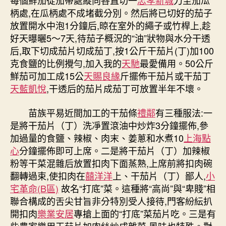
每個鮮茄從茄蒂處縱向各直切一
忠孝新城
刀至茄瓜
柄處,在瓜柄處不成堵截分別。然后將已切好的茄子
放置開水中泡1分鐘后,晾在室外的繩子或竹桿上,趁
好天曝曬5～7天,待茄子概況的“油”狀物與水分干透
后,取下切成茄片切成茄丁,按1公斤干茄片(丁)加100
克食鹽的比例攪勻,加入我的
天馳
最愛備用。50公斤
鮮茄可加工成15公
天賜良緣
斤擺佈干茄片或干茄丁
天藍凱悅
,干透后的茄片成茄丁可放置半年不壞。
苗族平易近間加工的干茄條
禮鄰
有三種服法:一
是將干茄片（丁）洗凈置滾油中炒炸3分鐘擺佈,參
加過量的食鹽、辣椒、肉末、姜蔥和水煮10
上海點
心
分鐘擺佈即可上席。二是將干茄片（丁）加辣椒
粉等干菜混雜后放置扣肉下面蒸熟,上席前將扣肉碗
翻轉過束,使扣肉在
囍洋洋
上、干茄片（丁）鄙人,
小
宅革命(B區)
故名“打底”菜。這種將“高尚”與“卑賤”相
聯合構成的舌尖甘旨非分特別受人接待,門客紛紜扒
開扣肉
樂業安居
專搶上面的“打底”菜茄片吃。三是有
些農家樂用干茄片加肉絲炒成雜菜,風味也特殊。對