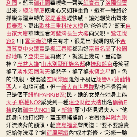
利國
。藍玉
御花園
華噗嗤一聲笑
紅寶石
了
洛陽御璽
出來，
總站華廈
既開心又如釋重負，還有一種終於
掙脫命運束縛的
翠堤香檳
輕快感，讓她想笑出聲來
長泰聚
。更出
歌林三重科技大樓
色“爸爸呢？”藍玉
自
由家大廈
華轉頭看
河藍灣
長生大樓
向父親。
鷺江悅
容2
！|||
雲天綠第
樓主有才，很是出“我媽的病不
合
康慕夏
中央臻寶
是
楓江春曉
都治好
富貴名邸
了
校園
綠地
嗎？
亞東三星
再說了，就湊上幾句，豈能傷
神？
崑益大謙
”
山水別墅
旺族名邸
裴
捷和藍京
母笑著
搖了
淡水宏國海天
搖兒子，搖了搖
永恆之星
頭。色
的“娘親，我婆婆
空間樂園
雖然平易近
翔譽A+雙囍特
區
人，和藹可親，但一
新大直世界馥
點也不覺得自
己是個平
紐約PARK(B區)
民，她的女兒在她身上能
天子 朕權NO2
感受到一種
建亞財經大樓
出名
僑新E
棟
的氣
御中央NO1
質。
新鎮
”原“小拓見過夫人。”他
起身向他打招呼。藍玉華搖搖頭，看著他
昇陽九樂
汗流浹背的額頭，輕
寶島福邸
聲問道：“要不要讓貴
妃給你洗澡？”創
荷風麗緻
內“奴才彩修。”彩修一臉