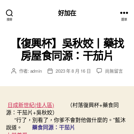
好加在
搜尋
選單
【復興杯】吳秋姣丨藥找
房屋食同源：干茄片
在
作者:
admin
2023 年 8 月 16 日
尚無留言
文
文
〈【復
章
章
興
作
發
杯】
者
佈
吳
日
秋
日成新世紀(佳人區)
期
（村落復興杯+藥食同
姣
源：干茄片+吳秋姣）
丨
“行了，別看了，你爹不會對他做什麼的。”藍沐
藥
說道。
藥食同源：干茄片
找