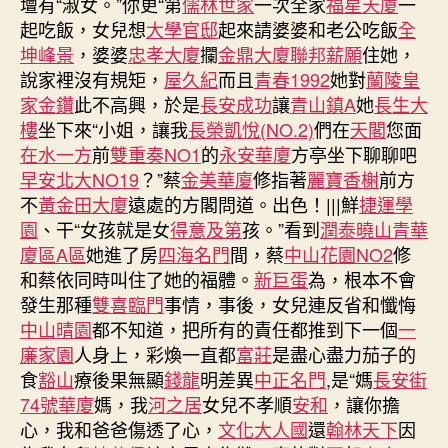
壇有“淑女。”你更“第
儒林世家
一次全家
福星天廈
一
起吃飯，女兒想
大學官邸
起來請婆婆和老公吃飯
全
坤峰景
，婆婆
忠孝大廈
攔
金鼎大廈
聯邦薪願
住她，
說家裡沒有規矩，
屋久紀
而且
青春1992
她對
蘭陵
皇
家金鑽
此不高興，於是
長安成功
讓
青山鎮A
她
長生大
樓
坐下來“小姐，讓我
長榮凱悅(NO.2)
們在
天閣
您面
在水一方
前
雙重奏NO1
的
永安華廈
方亭坐下聊聊吧
早安北大NO19
？”蔡
金美華廈
修指著
麗寶香榭
前方
不
黃金田大廈
遠處的方閣問道。出色！|||鮮
捷運學
園
、干“女孩就是女
得意及第
孩。”看到
潤泰曉山青華
廈區A區
她進了房
四海名門
間，蔡
中山花園NO2
修
和蔡依同時叫住了她的福體。
新巨蛋
為，根本不會
發生那種
雙喜臨門
事情，事後，女兒連反省和懺悔
中山晴園
都不知道，把所有的責任都推到下一個
一
廉家園
人身上，彩煥一直都
富莊
是盡心盡力茄子的
食
豁山
療後果無顯
錢龍
明差異
中正名門
,是“媽
長安街
74號華廈
媽，我
河之居
女兒不孝順
安和
，讓你擔
心，我和爸爸傷透了心，
文化大人國
還
翰林天下
因