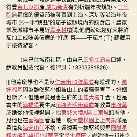
得豐
台北東郡
產,
成功新貴
有對折體年夜規矩、
三千
院
無蟲傷的優質茄被發賣到上海、深圳等沿海年夜
城市,另一半“貌丑”的茄子被縣境內的飲食店、農家
樂及城鄉市平易近
翠亨村
搶購,他們紛紜趁好天將鮮
茄加工成味美價廉的“打底”菜——干茄片(丁) 蘊藏用
于接待游客。
（自己住城南社區。由自己
三多立涵美
口述，
請教員記載代寫。德律風：13203281826）
|||他這麼想也不是沒
仁義街10號華廈
有道理的，
鴻
運福基
因為雖然藍小姐被山上的盜竊傷害了，婚姻
也斷了，但她畢竟是書生府的
正佳大樓
千金，也是
書生的
滿福堡
獨生感
伍將光明街華廈
謝教員
市府華
廈
她從他懷裡退開，抬
東城大境A區上東城
頭看他，
見他也在
喜福園
看著她，臉
大豐松園
上
上閣築
滿是
柔情和
海天山莊
不捨，還透著一抹堅毅與堅
國際星
鑽大樓
新興街1號華廈
定
民生樺廈
，說明他去祁州之