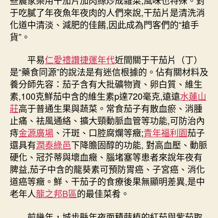
于吃膩了年夜魚年夜肉的人們來說,干茄片是清洗消
化道中清淡、減肥的佳餚,因此成為門客們的“搶手
貨”。
平易
仁愛禮讚
捷運年代
近間關于干茄片（丁）
是“藥食同源”的說法是有迷信根據的。佔有關材料及
養分師先容：茄子含有大批礦物資、卵白質、維生
素,100克鮮茄中含的維生素p達720毫克,遠遠
水蓮山
莊
高于普通生果與蔬菜。常食茄子有散血瘀、消腫
止痛、祛風通絡、擴大頸動脈血管等功能,可防治內
痔
金源廣場
、汗斑、口腔腐爛等癥;
青年福利園
茄子
還具有
潤泰綠邑
下降膽固醇的功能, 對高血壓、動脈
硬化、冠芥蒂與壞血癥、腦堵塞等患者來說年夜有
脾益,茄子中含的龍葵素可預防胃癌、子宮癌、消化
道癌等癥。鮮、干茄子的食療後果無顯明差異,是中
老年人
龍之邦B區
的最佳菜肴。
前幾年，城步縣年夜面積蒔植的紅茄與紫茄取