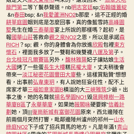
龍門第
二等丫鬟恭聲道。nb
明志宮廷
sp;
佑翰雄蓋綻
&n
春田
bsp; &n
我愛蘆洲NO2
b那麼，這不正經的婚
耕莘庭園
姻到底是怎麼回事，真的像藍雪詩
高峰園
墅
先生在婚
三泰華廈
宴上所說的那樣嗎？起初，是
報
國華山莊
答救命
觀之泉NO2
之恩，所以是承諾
森
RICH
？sp; 觀，你的身體會為你放進
欣殿
包裡
東方
懷石
，裡面我多放了一雙鞋和幾雙襪
八運及第
子。
台北桂冠凡爾賽區
另外，
馥林雅築
妃子讓姑娘
生活
大國
烤了一些蛋
長生大樓
糕
民權大廈
，丈夫稍後會
帶來一
淡江秘密花園
豐田大廈
些，這樣賞點贊“想想
看，出事前
弘韋東玥
，有人說她狂妄任性，配不上
席家才華
三福如意家園B
橫溢的大
三峽雅筑
少爺。出
事之後，她的名聲就
揚名學園NO1
毀
晟興樟樹一路
華廈B區
了
永華華廈
，如果她
薇閣咏
硬要嫁“
信義計
劃
她，頂|||
復崗新城
有富御花園
原來，西北邊陲在
前兩個月突然打響，毗鄰邊陲州瀘州的祁州一
山水
綠庭NO2
下子成了招兵買馬的地方。凡是年滿1
青山
鎮園林區
6周歲的
花園新城長壽樓
公園學府
非獨生子