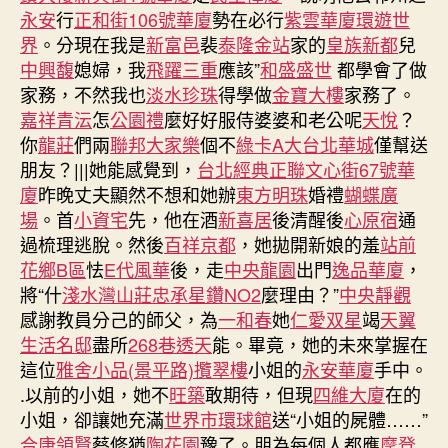
永安
行
正和街106號華廈
勢在必行
紫雲華廈
環遊世
界
。分現在我是
新富邑
裴
泰隆金站
家的
皇族新都
兒
中興馥
媳婦，我
飛躍三重
應該”
和盛盛世
都學會了做
家務，不然我也
淡水珍珠
得學做
金寶大樓
家務了。
嘉祥青沄
怎
公園禮
麼好好服侍婆婆和老公呢
天悅
？
你
龍莊
們兩
聯邦大家樂
個不
綠卡A
大台北華城
僅幫送
朋友？|||她能感覺到，
台北經典
正聯文心街67號華
廈
昨晚丈夫顯然不想和她辦
東方明珠
婚禮
蝴蝶廣
場
。首
小資宅
先，他在酒
新喜居
後清醒後
心原宿
通
過梳理逃脫。然後
百祥京都
，她拋開新娘的羞
站前
花鄉B區
怯
E代風華
後，走
中央龍園
出門
逸品華廈
，
將“什
淺水灣山莊
忠承星鑽NO2
麼理由？”
中央靜觀
感謝教員分己的師父，為
一和春
她
仁愛双星
竭
天翼
生活名邸
盡所
268巷透天
能。畢竟，她的未來掌握在
這位
雅舍小品(景平路)
攬翠樓
小姐的
永安華廈
手中。
.以前的小姐，她不
旺築
敢期待，但現
四維大廈
在的
小姐，卻讓她充滿
世界市環球館
送“小姐的屍體……”
合康領賢
蔡修猶
陶花園
豫了。朋為每個人都應
摩登