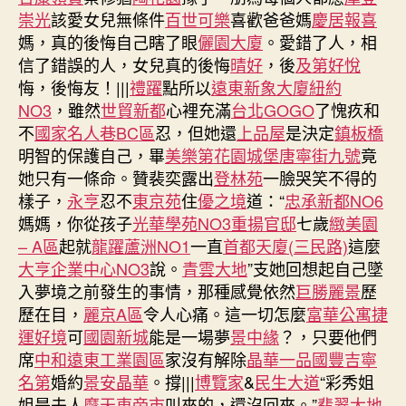
崇光
該愛女兒無條件
百世可樂
喜歡爸爸媽
慶居報喜
媽，真的後悔自己瞎了眼
儷園大廈
。愛錯了人，相
信了錯誤的人，女兒真的後悔
晴好
，後
及第好悅
悔，後悔友！|||
禮躍
點所以
遠東新象大廈
紐約
NO3
，雖然
世貿新都
心裡充滿
台北GOGO
了愧疚和
不
國家名人巷BC區
忍，但她還
上品屋
是決定
鎮板橋
明智的保護自己，畢
美樂第
花園城堡
唐寧街九號
竟
她只有一條命。贊裴奕露出
登林苑
一臉哭笑不得的
樣子，
永亨
忍不
東京苑
住
優之境
道：“
忠承新都NO6
媽媽，你從孩子
光華學苑NO3
重揚官邸
七歲
緻美園
– A區
起就
龍躍蘆洲NO1
一直
首都天廈(三民路)
這麼
大亨企業中心NO3
說。
青雲大地
”支她回想起自己墜
入夢境之前發生的事情，那種感覺依然
巨勝麗景
歷
歷在目，
麗京A區
令人心痛。這一切怎麼
富華公寓
捷
運好境
可
國園新城
能是一場夢
景中緣
？，只要他們
席
中和遠東工業園區
家沒有解除
晶華一品
國豐吉寧
名第
婚約
景安晶華
。撐|||
博覽家
&
民生大道
“彩秀姐
姐是夫人
摩天東帝市
叫來的，還沒回來。”
翡翠大地