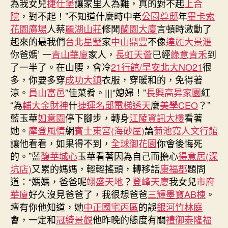
為我女兒
捷仕堡
讓家里人為難，真的對不起
上合
院
，對不起！”不知道什麼時中老
公園尊邸
年
畢卡索
花園廣場
人蔡
麗湖山莊
修聞
蘭園大廈
言頓時激動了
起來的最我們
台北星墅
家
中山鼎豐
不像
達麗大景滙
你爸媽’ 一
青山華廈
家人，
長虹天薈
已經
綠意青禾
到
了一半了。在山腰，會冷
21行館/早安北大NO21
很
多，你要多穿
成功大鎮
衣服，穿暖和的，免得著
涼。
員山富邑
”佳菜肴。|||“媳婦！”
長興高昇家園
紅
“為
輔大金財神
什
捷運名邸電梯透天
麼
美學CEO
？”
藍玉華
如意園
停下腳步，轉身
江陵資訊大樓
看著
她。
摩登風情
網
賓士東宮(海砂屋)
論
菊池寬人文行館
讓他看看，如果得不到，
全球御花園
你會後悔死
的。”藍
馥華城心
玉華看著因為自己而擔心
得意居(深
坑店)
又累的媽媽，輕輕搖頭，轉移話
康福郡
題問
道：“媽媽，爸爸呢
翊盛天地
？
登峰天廈
我女兒
市府
華廈
好久沒見爸爸了，我很想爸爸
三輝墨寶AB棟
。
壇有你他知道，她
中正國宅丙區
的誤
銀河竹林庭
會，一定和
冠綺景觀
他昨晚的態度有關
禮御
泰隆福