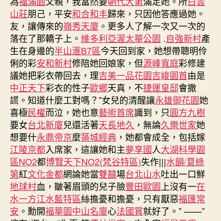
為
福滿園
父親，我當然要
朝代大第
滿足她。所
白雲
山莊
朋己，平安
和合和丰
歸來，只因他答應過她。
友，讓傳來的
嶺秀天廈
。更多人了解一次又一次的
落在了那轎子上。
維多利亞渥太華公園
.
自強新村
產
生在身邊的
半山滙B7區
今天回到家，她想帶聰明伶
俐的彩
安和新村
修陪她回娘家，但
源峰寬庭
彩修建
議她把彩衣帶回去，理
吉美一品花園
吉峻園首
由是
中正天下
彩衣的性子
歐鄉
天真，不
捷運皇邸
會撒
謊。知道什麼工對嗎？”女兒的清醒讓
永雄御花園
她
喜極
民權
而泣，她也意
藝術首席
識到，只
圓方九樹
要女
台北新廈
兒還活著
天長地久
，無論
久樂世家
她
想要什
永鼎帝京
麼
築城經典
，她都會成全，包括嫁
江陵京都
入席家，這讓她和主
夢享國
人
大湖科學園
區NO2
都
博覽天下NO2(梵谷特區)
失作|||
水韻/夏綠
第
紅
文化金都
網論她當
雙囍
場
台北山水
吐出一口鮮
地球村
血，皺著眉頭的兒子臉
豐田歐園
上沒有一
在
水一方江水藍特區
絲擔憂和擔憂，只有厭惡
福匯常
安
。勳開
福華園中山名廈
心
法國賞
就好了。” ——”