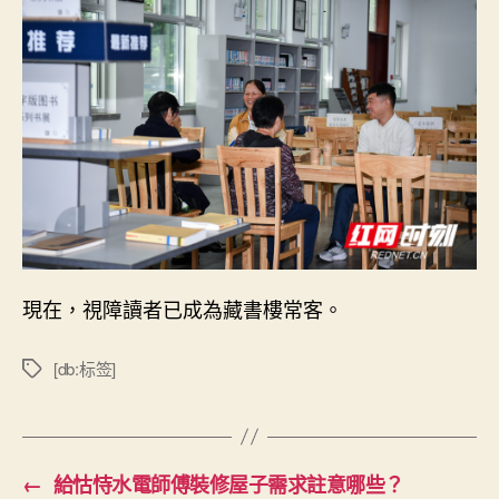
現在，視障讀者已成為藏書樓常客。
[db:标签]
標
籤
←
給怙恃水電師傅裝修屋子需求註意哪些？