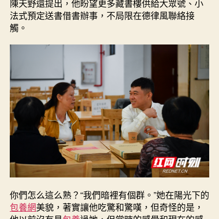
陳天野還提出，他盼望更多藏書樓供給大眾號、小
法式預定送書借書辦事，不局限在德律風聯絡接
觸。
你們怎么這么熟？“我們暗裡有個群。”她在陽光下的
包養網
美貌，著實讓他吃驚和驚嘆，但奇怪的是，
他以前沒有見
包養
過她，但當時的感覺和現在的感