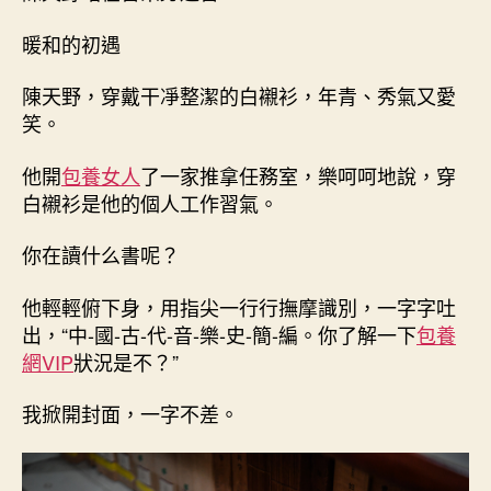
暖和的初遇
陳天野，穿戴干凈整潔的白襯衫，年青、秀氣又愛
笑。
他開
包養女人
了一家推拿任務室，樂呵呵地說，穿
白襯衫是他的個人工作習氣。
你在讀什么書呢？
他輕輕俯下身，用指尖一行行撫摩識別，一字字吐
出，“中-國-古-代-音-樂-史-簡-編。你了解一下
包養
網VIP
狀況是不？”
我掀開封面，一字不差。