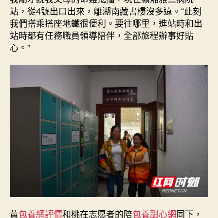
站，從4號出口出來，離湖南藏書樓沒多遠。“此刻
我們搭乘搭座地鐵很便利。要往哪里，進站時和出
站時都有任務職員領導陪伴，全部旅程辦事好貼
心。”
黃
包養網評價
和桃在志愿者的陪
包養甜心網
同下，