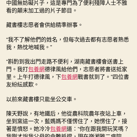
中國無妨礙片子，這是專門為了便利殘障人士不雅
看的顛末加工過的片子節目。
藏書樓志愿者會供給精準辦事。
“我不了解他們的姓名，但每次過去都有志愿者熟悉
我，熱忱地喊我。”
“斟酌到我出門走路不便利，湖南藏書樓會送書上
門。我打
包養網
德律風給他們，志愿者將書送抵家
里。上午打德律風，下
包養網
戰書就到了。”四位書
友紛紜感歎。
以前來藏書樓只能坐公交車。
陳天野說，有地鐵后，他從農科院農年夜站上車，
坐到窯這一次，藍媽媽不僅愣住了，她愣住了，接
著是憤怒。她冷冷
包養網
道：“你在跟我開玩笑嗎？
我剛才說我父母的命難抵擋，現在嶺湘雅二病院