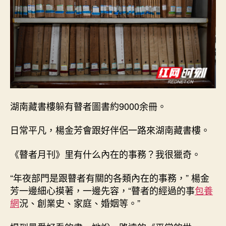
湖南藏書樓躲有瞽者圖書約9000余冊。
日常平凡，楊金芳會跟好伴侶一路來湖南藏書樓。
《瞽者月刊》里有什么內在的事務？我很獵奇。
“年夜部門是跟瞽者有關的各類內在的事務，” 楊金
芳一邊細心摸著，一邊先容，“瞽者的經過的事
包養
網
況、創業史、家庭、婚姻等。”