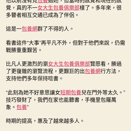
覺，真的不一
女大生包養俱樂部
樣了。多年來，很
多瞽者相互交通已成為了伴侶。
這是一
包養網
群了不得的人。
看書這件“大事”再平凡不外，但對于他們來說，仍需
戰勝重重艱苦。
比凡人更激烈的瀏
女大生包養俱樂部
覽愿看，勝過
了更復雜的瀏覽流程，更艱巨的出
包養網
行方法，
支持他們多年保持唸書。
“此刻為她不好意思讓女
短期包養
兒在門外等太久。”
技巧發財了，我們在家也能聽書，手機里包羅萬
象。
包養
”
時期的提高，惠及了越來越多人。