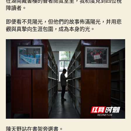
在湖南藏書樓的瞽者閱覽室里，我初度見到四位視
障讀者。
即便看不見陽光，但他們的故事佈滿陽光，并用悲
觀與真摯向生涯包圍，成為本身的光。
陳天野站在書架旁選書。