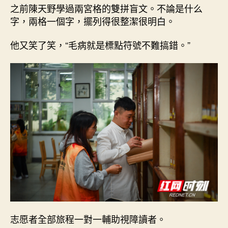
之前陳天野學過兩宮格的雙拼盲文。不論是什么
字，兩格一個字，擺列得很整潔很明白。
他又笑了笑，“毛病就是標點符號不難搞錯。”
志愿者全部旅程一對一輔助視障讀者。