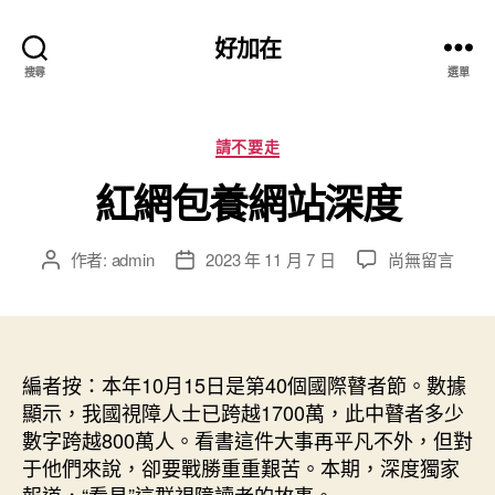
好加在
搜尋
選單
分
請不要走
類
紅網包養網站深度
在
作者:
admin
2023 年 11 月 7 日
尚無留言
文
文
〈紅
章
章
網
作
發
包
者
佈
養
日
網
編者按：本年10月15日是第40個國際瞽者節。數據
期
站
顯示，我國視障人士已跨越1700萬，此中瞽者多少
深
數字跨越800萬人。看書這件大事再平凡不外，但對
度〉
于他們來說，卻要戰勝重重艱苦。本期，深度獨家
中
報道，“看見”這群視障讀者的故事。