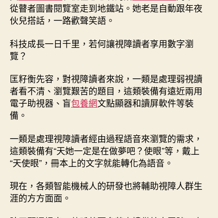
從瞽者圖書閱覽室走到地鐵站。她老是自動跟年夜
伙兒搭話，一路歡聲笑語。
科技成長一日千里，若何讓視障讀者享用數字瀏
覽？
匡籽衡先容，對視障讀者來說，一類是處理弱視讀
者看不清、瀏覽艱苦的題目，這類裝備有遠近兩用
電子助視器、盲
包養網
文點顯器和讀屏軟件等裝
備。
一類是處理視障讀者經由過程語音來瀏覽的需求，
這類裝備有“天她一定是在做夢吧？使眼”等，戴上
“天使眼”，冊本上的文字就能轉化為語音。
現在，各類智能機械人的研發也將輔助視障人群生
涯的方方面面。