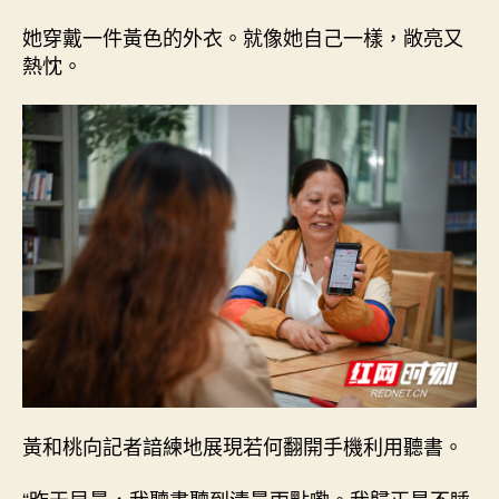
她穿戴一件黃色的外衣。就像她自己一樣，敞亮又
熱忱。
黃和桃向記者諳練地展現若何翻開手機利用聽書。
“昨天早晨，我聽書聽到清晨兩點嘞。我歸正是不睡