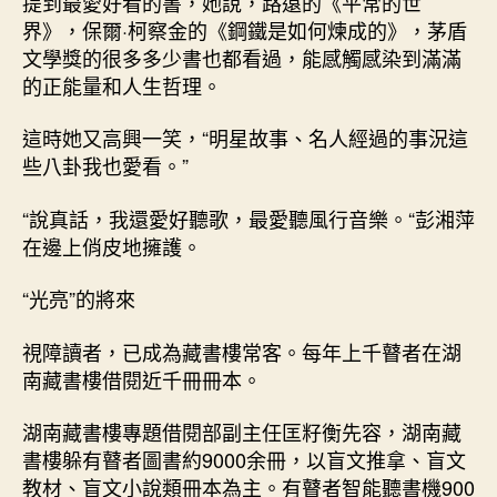
提到最愛好看的書，她說，路遠的《平常的世
界》，保爾·柯察金的《鋼鐵是如何煉成的》，茅盾
文學獎的很多多少書也都看過，能感觸感染到滿滿
的正能量和人生哲理。
這時她又高興一笑，“明星故事、名人經過的事況這
些八卦我也愛看。”
“說真話，我還愛好聽歌，最愛聽風行音樂。“彭湘萍
在邊上俏皮地擁護。
“光亮”的將來
視障讀者，已成為藏書樓常客。每年上千瞽者在湖
南藏書樓借閱近千冊冊本。
湖南藏書樓專題借閱部副主任匡籽衡先容，湖南藏
書樓躲有瞽者圖書約9000余冊，以盲文推拿、盲文
教材、盲文小說類冊本為主。有瞽者智能聽書機900