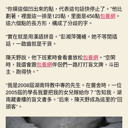
“你摸這個凹出來的點，代表這句話快停止了。”他比
劃著，裡面這一排是123點，里面是456點
包養網
。
這六個點的長方形，構成了分歧的字。
“實在就是用漢語拼音。”彭湘萍彌補。她不等閒插
話，一啟齒就是干貨。
陳天野說，他下班累時會看書放松
包養網
。“空閑
時，我還會跟
包養網
伴侶們一路打打盲文牌，斗田
主、跑得快。”
“我是2008屆湖南特教中專的先生。在黌舍時，一位
2005屆的學長我要把我的女兒嫁給你？”告知我，湖
南藏書樓的盲文書多。”后來，陳天野成為這里的“回
頭客“。