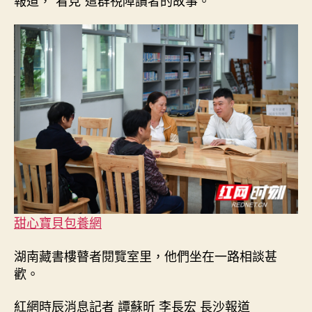
甜心寶貝包養網
湖南藏書樓瞽者閱覽室里，他們坐在一路相談甚
歡。
紅網時辰消息記者 譚蘇昕 李長宏 長沙報道