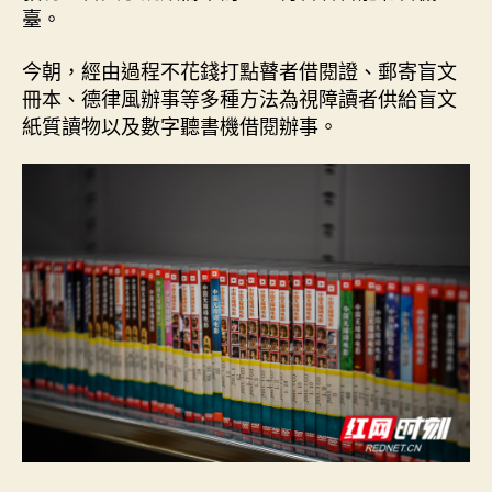
臺。
今朝，經由過程不花錢打點瞽者借閱證、郵寄盲文
冊本、德律風辦事等多種方法為視障讀者供給盲文
紙質讀物以及數字聽書機借閱辦事。