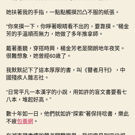
她扶著我的手指，一點點觸摸凹凸不服的紙張。
“你來摸一下，你睜著眼睛看不出的，要靠摸。”楊金
芳的手溫順而無力，她做了多年推拿師。
戴著墨鏡，穿搭時興，楊金芳老是開朗地年夜笑。
很難想象，她曾經60歲了。
我默默記下了這本厚厚的書，叫《瞽者月刊》，中
國殘疾人雜志社。
“日常平凡一本漢字的小說，用如許的盲文書要看七
八本，堆起好高。”
數十年如一日，他們就如許“探索”著保持唸書，樂此
不疲
包養網
。