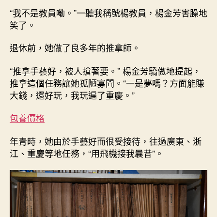
“我不是教員嘞。”一聽我稱號楊教員，楊金芳害臊地
笑了。
退休前，她做了良多年的推拿師。
“推拿手藝好，被人搶著要。” 楊金芳驕傲地提起，
推拿這個任務讓她孤陋寡聞。“一是夢嗎？方面能賺
大錢，還好玩，我玩遍了重慶。”
包養價格
年青時，她由於手藝好而很受接待，往過廣東、浙
江、重慶等地任務，“用飛機接我曩昔”。