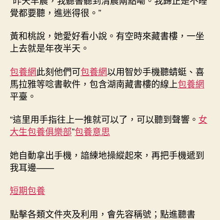
覺都要聽，進迷得很。”
黃和桃說，她愛好看小說。有空時來藏書樓，一坐
上去就是年夜半天。
包養網
此刻他們可
包養網
以用智妙手機聽蜻蜓、喜
馬拉雅等唸書軟件，包含湖南藏書樓的線上
包養網
平臺。
“這里用手指往上一推就可以了，可以聽到聲響。
女
大生包養俱樂部
”
包養意思
她自動拿出手機，諳練地操縱起來，再把手機遞到
我耳邊——
短期包養
點擊各類文件夾及利用，會先容稱號；點進聽書