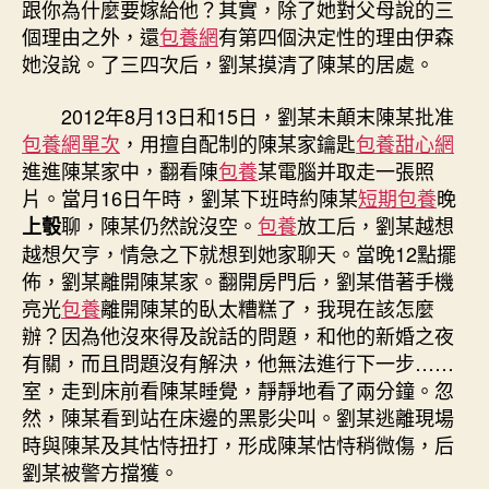
跟你為什麼要嫁給他？其實，除了她對父母說的三
個理由之外，還
包養網
有第四個決定性的理由伊森
她沒說。了三四次后，劉某摸清了陳某的居處。
2012年8月13日和15日，劉某未顛末陳某批准
包養網單次
，用擅自配制的陳某家鑰匙
包養甜心網
進進陳某家中，翻看陳
包養
某電腦并取走一張照
片。當月16日午時，劉某下班時約陳某
短期包養
晚
聊，陳某仍然說沒空。
包養
放工后，劉某越想
上彀
越想欠亨，情急之下就想到她家聊天。當晚12點擺
佈，劉某離開陳某家。翻開房門后，劉某借著手機
亮光
包養
離開陳某的臥太糟糕了，我現在該怎麼
辦？因為他沒來得及說話的問題，和他的新婚之夜
有關，而且問題沒有解決，他無法進行下一步……
室，走到床前看陳某睡覺，靜靜地看了兩分鐘。忽
然，陳某看到站在床邊的黑影尖叫。劉某逃離現場
時與陳某及其怙恃扭打，形成陳某怙恃稍微傷，后
劉某被警方擋獲。