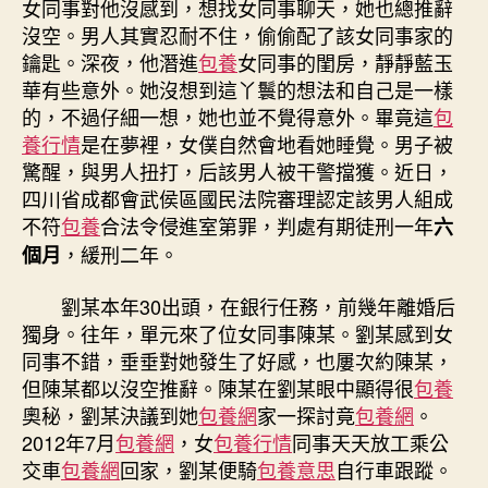
女同事對他沒感到，想找女同事聊天，她也總推辭
暗
沒空。男人其實忍耐不住，偷偷配了該女同事家的
戀
鑰匙。深夜，他潛進
包養
女同事的閨房，靜靜藍玉
女
華有些意外。她沒想到這丫鬟的想法和自己是一樣
同
的，不過仔細一想，她也並不覺得意外。畢竟這
包
事
養行情
是在夢裡，女僕自然會地看她睡覺。男子被
臥
室
驚醒，與男人扭打，后該男人被干警擋獲。近日，
甜
四川省成都會武侯區國民法院審理認定該男人組成
心
不符
包養
合法令侵進室第罪，判處有期徒刑一年
六
包
，緩刑二年。
個月
養
網
劉某本年30出頭，在銀行任務，前幾年離婚后
看
獨身。往年，單元來了位女同事陳某。劉某感到女
其
同事不錯，垂垂對她發生了好感，也屢次約陳某，
睡
覺
但陳某都以沒空推辭。陳某在劉某眼中顯得很
包養
獲
奧秘，劉某決議到她
包養網
家一探討竟
包養網
。
刑〉
2012年7月
包養網
，女
包養行情
同事天天放工乘公
中
交車
包養網
回家，劉某便騎
包養意思
自行車跟蹤。