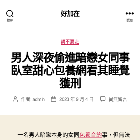
好加在
搜尋
選單
分
請不要走
類
男人深夜偷進暗戀女同事
臥室甜心包養網看其睡覺
獲刑
在
作者:
admin
2023 年 9 月 4 日
尚無留言
文
文
〈男
章
章
人
作
發
深
者
佈
夜
日
偷
一名男人暗戀本身的女同
期
包養合約
事，但無法
進