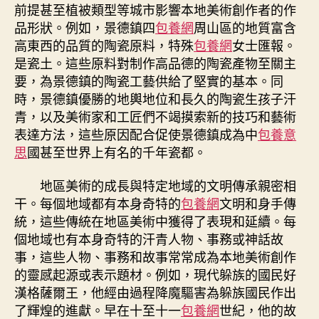
前提甚至植被類型等城市影響本地美術創作者的作
品形狀。例如，景德鎮四
包養網
周山區的地質富含
高東西的品質的陶瓷原料，特殊
包養網
女士匯報。
是瓷土。這些原料對制作高品德的陶瓷產物至關主
要，為景德鎮的陶瓷工藝供給了堅實的基本。同
時，景德鎮優勝的地輿地位和長久的陶瓷生孩子汗
青，以及美術家和工匠們不竭摸索新的技巧和藝術
表達方法，這些原因配合促使景德鎮成為中
包養意
思
國甚至世界上有名的千年瓷都。
地區美術的成長與特定地域的文明傳承親密相
干。每個地域都有本身奇特的
包養網
文明和身手傳
統，這些傳統在地區美術中獲得了表現和延續。每
個地域也有本身奇特的汗青人物、事務或神話故
事，這些人物、事務和故事常常成為本地美術創作
的靈感起源或表示題材。例如，現代躲族的國民好
漢格薩爾王，他經由過程降魔驅害為躲族國民作出
了輝煌的進獻。早在十至十一
包養網
世紀，他的故