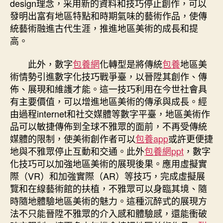
design理念，采用新的資料和技巧停止創作，可以
發明出富有地區特點和時期氣味的藝術作品，使傳
統藝術融進古代生涯，推進地區美術的成長和提
高。
此外，數字
包養網
化轉型是將傳統
包養
地區美
術情勢引進數字化技巧戰爭臺，以晉陞其創作、傳
佈、展現和維護才能。這一技巧利用在今世社會具
有主要價值，可以增進地區美術的傳承與成長。經
由過程internet和社交媒體等數字平臺，地區美術作
品可以敏捷傳佈到全球不雅眾的面前，不再受傳統
媒體的限制，使美術創作者可以
包養app
或許更便捷
地與不雅眾停止互動和交通。此外
包養網ppt
，數字
化技巧可以加強地區美術的展現後果。應用虛擬實
際（VR）和加強實際（AR）等技巧，完成虛擬展
覽和在線藝術館的扶植，不雅眾可以身臨其境、隨
時隨地體驗地區美術的魅力。這種沉醉式的展現方
法不只能晉陞不雅眾的介入感和體驗感，還能衝破