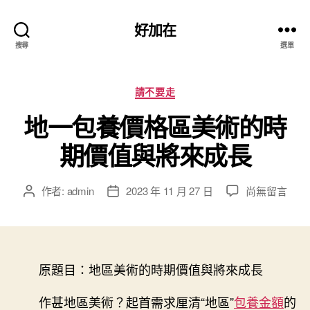
好加在
搜尋
選單
分
請不要走
類
地一包養價格區美術的時
期價值與將來成長
在
作者:
admin
2023 年 11 月 27 日
尚無留言
文
文
〈地
章
章
一
作
發
包
者
佈
養
日
價
原題目：地區美術的時期價值與將來成長
期
格
區
作甚地區美術？起首需求厘清“地區”
包養金額
的