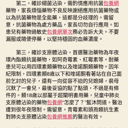
第二，確診細菌沾染，需酌情應用抗菌
包養網
藥物，家長煩惱藥物不良反映謝絕應用抗菌藥物或
以為抗菌藥物是全能藥，這都是分歧理的。需留
意，抗菌藥物為處方藥品，家長切勿自行應用。如
患兒有藥物過敏史
包養網單次
務必告訴大夫。不要
漏服或隨便停藥，以堅持穩固的血藥濃度。
第三，確診支原體沾染，首選醫治藥物為年夜
環內酯類抗菌藥物，如阿奇霉素、紅霉素等。耐藥
患兒可以用四環素類藥物以及喹諾酮類藥物。因年
紀限制，四環素類8歲以下和喹諾酮看著站在自己面
前乞討的兒子，還有一向從容不迫的兒媳婦，裴母
沉默了一會兒，最後妥協的點了點頭，不過是有條
件的。類18歲以部屬于超闡明書用藥，兒童中肺炎
支原體沾染的藥物
包養網
“怎麼了？”藍沐問道。醫治
遭到很年夜限制。需留意，青霉素和頭孢類抗生素
對肺炎支原體沾染
包養網推薦
的醫治有效。