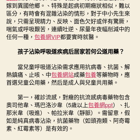
嫁到異國他鄉。、特殊是起病初期癥狀相似，難以
區分，有時會有混雜沾染的情形，對于中小先生來
說，只需呈現精力、反映、面色欠好或伴有驚厥，
喘氣或呼吸艱苦，連續吐逆、尿量年夜幅削減中的
任何一種，
包養網VIP
都要實時就醫。
孩子沾染呼吸道疾病后居家若何公道用藥？
當兒童呼吸道沾染需求應用抗病毒、抗菌、解
熱鎮痛、止咳、中
包養網站
成藥
包養
等藥物時，應
首選兒童公用藥，然后是成人與兒童共用藥。
第一，確診流感，對癥的抗流感病毒藥物包含
奧司他韋、瑪巴洛沙韋（5歲以上
包養網ppt
）、扎
那米韋（吸進）、帕拉米韋（靜脈）。需留意，假
如是純真病毒沾染，抗菌藥物（如頭孢類、阿奇霉
素、紅霉素等）是有效的。