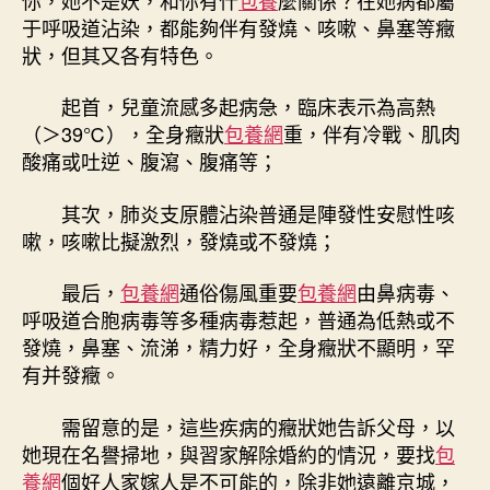
中
于呼吸道沾染，都能夠伴有發燒、咳嗽、鼻塞等癥
狀，但其又各有特色。
起首，兒童流感多起病急，臨床表示為高熱
（＞39℃），全身癥狀
包養網
重，伴有冷戰、肌肉
酸痛或吐逆、腹瀉、腹痛等；
其次，肺炎支原體沾染普通是陣發性安慰性咳
嗽，咳嗽比擬激烈，發燒或不發燒；
最后，
包養網
通俗傷風重要
包養網
由鼻病毒、
呼吸道合胞病毒等多種病毒惹起，普通為低熱或不
發燒，鼻塞、流涕，精力好，全身癥狀不顯明，罕
有并發癥。
需留意的是，這些疾病的癥狀她告訴父母，以
她現在名譽掃地，與習家解除婚約的情況，要找
包
養網
個好人家嫁人是不可能的，除非她遠離京城，