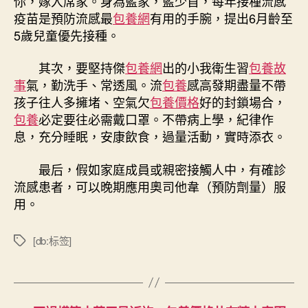
你，嫁入席家。身為藍家，藍少首，每年接種流感
疫苗是預防流感最
包養網
有用的手腕，提出6月齡至
5歲兒童優先接種。
其次，要堅持傑
包養網
出的小我衛生習
包養故
事
氣，勤洗手、常透風。流
包養
感高發期盡量不帶
孩子往人多擁堵、空氣欠
包養價格
好的封鎖場合，
包養
必定要往必需戴口罩。不帶病上學，紀律作
息，充分睡眠，安康飲食，過量活動，實時添衣。
最后，假如家庭成員或親密接觸人中，有確診
流感患者，可以晚期應用奧司他韋（預防劑量）服
用。
[db:标签]
標
籤