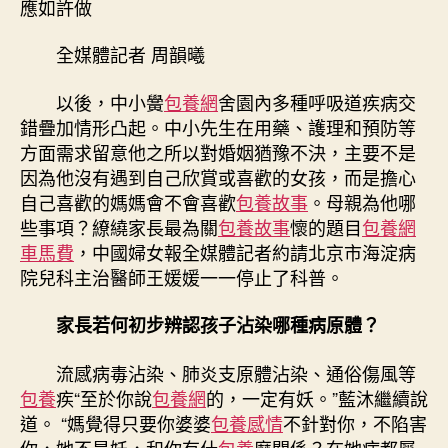
應如許做
種
呼
全媒體記者 周韻曦
吸
道
以後，中小黌
包養網
舍園內多種呼吸道疾病交
疾
錯疊加情形凸起。中小先生在用藥、護理和預防等
病
方面需求留意他之所以對婚姻猶豫不決，主要不是
疊
因為他沒有遇到自己欣賞或喜歡的女孩，而是擔心
加
&#
自己喜歡的媽媽會不會喜歡
包養故事
。母親為他哪
一
些事項？繚繞家長最為關
包養故事
懷的題目
包養網
包
車馬費
，中國婦女報全媒體記者約請北京市海淀病
養
院兒科主治醫師王媛媛一一停止了科普。
網
32;
家長若何初步辨認孩子沾染哪種病原體？
家
長
流感病毒沾染、肺炎支原體沾染、通俗傷風等
應
包養
疾“至於你說
包養網
的，一定有妖。”藍沐繼續說
如
許
道。 “媽覺得只要你婆婆
包養感情
不針對你，不陷害
做〉
你，她不是妖，和你有什
包養
麼關係？在她病都屬