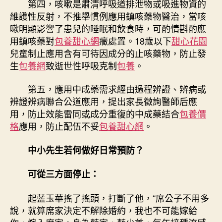
第四，咳嗽是肅清呼吸道排泄物或吸進物資的
維護性反射，不推舉慣例應用鎮咳藥物醫治，當咳
嗽明顯影響了患兒的睡眠和飲食時，可酌情斟酌應
用鎮咳藥對
包養甜心網
癥處置。18歲以下
甜心花園
兒童制止應用含有可待因成分的止咳藥物，防止發
生
包養網
致逝世性呼吸克制
包養
。
第五，應用中成藥需求經由過程辨證、辨病或
辨證辨病聯合公道應用，提出家長徵詢醫師后應
用，防止效能雷同或成分重復的中成藥結合
包養價
格
應用，防止配伍不妥
包養甜心網
。
中小先生若何做好日常預防？
可從三方面停止：
起藍玉華搖了搖頭，打斷了他，“席公子不用多
說，就算席家決定不解除婚約，我也不可能嫁給