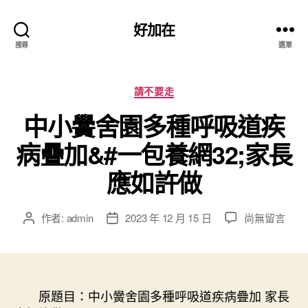
好加在
搜尋
選單
分
請不要走
類
中小黌舍園多種呼吸道疾
病疊加&#一包養網32;家長
應如許做
在
作者:
admin
2023 年 12 月 15 日
尚無留言
文
文
〈中
章
章
小
作
發
黌
者
佈
舍
日
園
原題目：中小黌舍園多種呼吸道疾病疊加 家長
期
多